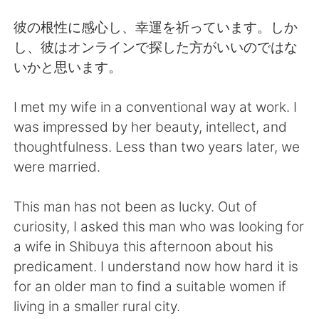
日本語
한국어
彼の根性に感心し、幸運を祈っています。しか
Русский
ไทย
し、彼はオンラインで探した方がいいのではな
いかと思います。
Indonesia
Italiano
I met my wife in a conventional way at work. I
Türkçe
Tiếng Việt
was impressed by her beauty, intellect, and
thoughtfulness. Less than two years later, we
Português
were married.
This man has not been as lucky. Out of
curiosity, I asked this man who was looking for
a wife in Shibuya this afternoon about his
predicament. I understand now how hard it is
for an older man to find a suitable women if
living in a smaller rural city.