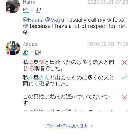
Harry
2020.09.21 07:28
EN
JP
@Haana @Mayu
I usually call my wife xx
様 because I have a lot of respect for her.
😀
Azusa
2020.09.20 15:09
JP
EN
私
は
奥
様
と出会ったのは多くの人と同
じ
で
職場でした。
私
が
奥
さん
と出会ったのは多くの人と
同じ
く
職場でした。
この男性は私ほど運がついてないで
す。
この男性は私ほど運がついて
い
ない
よ
う
です。
打開HelloTalk加入聊天
ちょっと興味があったので昼過ぎに渋