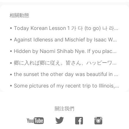
谷で
奥様
を探していた男性に事情を尋
ねました。
相關動態
ちょっと興味があったので昼過ぎに渋
谷で
結婚相手
を探していた男性に事情
Today Korean Lesson 1 가 다 (to go) 나 라 (country) 다 (all, everything) 나 (I, me) 너 ...
を尋ねました。
Against Idleness and Mischief by Isaac Watts. How doth the little busy bee Improve each shini...
小さな田舎の
都市
に住んでいる熟年の
男性が適切な女性を見つけるのがどれ
Hidden by Naomi Shihab Nye. If you place a fern under a stone the next day it will be nearly in...
ほど難しいか
と
理解しました。
郷に入れば郷に従え。皆さん、ハッピーワイトバレンタイン💕❤私は薔薇🌹をもらいました。嬉しいです。ちなみに、私は好きな言葉を英語で紹介します。皆さん良い一日を❤ I love you more t...
小さな田舎の
町
に住んでいる熟年の男
性が適切な女性を見つけるのがどれほ
the sunset the other day was beautiful in Osaka ! 🌆 先日大阪の夕日はきれいでした i took this photo from the a...
ど難しい
の
か理解しました。
Some pictures of my recent trip to Illinois, Iowa, Minnesota, and Wisconsin. ☀️🍃 Note: In the th...
SHiHO
2020.09.20 14:30
JP
EN
🤣🤣🤣斬新な方法‼️
關注我們
.mi.˙ꈊ˙
2020.09.20 13:45
JP
EN