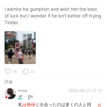
I admire his gumption and wish him the best
of luck but I wonder if he isn’t better off trying
Tinder.
78
22
評論
misa
2020.09.23 13:37
JP
EN
私
は奥様
と出会ったのは多くの人と同