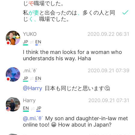
じ
で
職場でした。
私
が妻
と出会ったのは
、
多くの人と同
じ
く、
職場でした。
YUKO
2020.09.22 06:31
JP
EN
I think the man looks for a woman who
understands his way. Haha
.mi.˙ꈊ˙
2020.09.21 07:39
JP
EN
@Harry
日本も同じだと思います🤔
Harry
2020.09.21 07:31
EN
JP
@.mi.˙ꈊ˙
My son and daughter-in-law met
online too! 😀 How about in Japan?