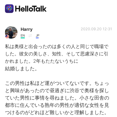
語言交換應用
Harry
2020.09.20 12:31
EN
JP
AI Grammar Checker
私は奥様と出会ったのは多くの人と同じで職場で
した。彼女の美しさ、知性、そして思慮深さに引
繁體中文
かれました。2年もたたないうちに
結婚しました。
English
简体中文
この男性は私ほど運がついてないです。ちょっ
と興味があったので昼過ぎに渋谷で奥様を探し
Español
العربية
ていた男性に事情を尋ねました。小さな田舎の
都市に住んでいる熟年の男性が適切な女性を見
Français
Deutsch
つけるのがどれほど難しいかと理解しました。