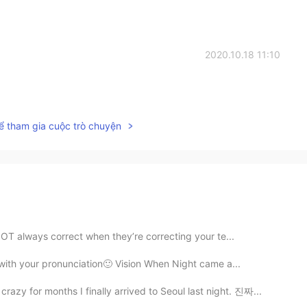
2020.10.18 11:10
ể tham gia cuộc trò chuyện
NOT always correct when they’re correcting your te...
 with your pronunciation🙂 Vision When Night came a...
for months I finally arrived to Seoul last night. 진짜...