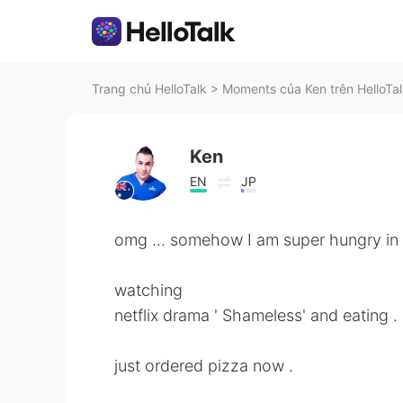
Trang chủ HelloTalk
>
Moments của Ken trên HelloTa
Ken
EN
JP
omg ... somehow I am super hungry in 
watching
netflix drama ' Shameless' and eating .
just ordered pizza now .