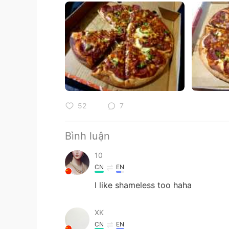
52
7
Bình luận
10
CN
EN
I like shameless too haha
XK
CN
EN