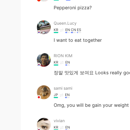
Pepperoni pizza?
Queen.Lucy
KR
EN
CN
ES
I want to eat together
RION KIM
KR
EN
정말 맛있게 보여요 Looks really go
sami sami
JP
EN
Omg, you will be gain your weight
vivian
KR
EN