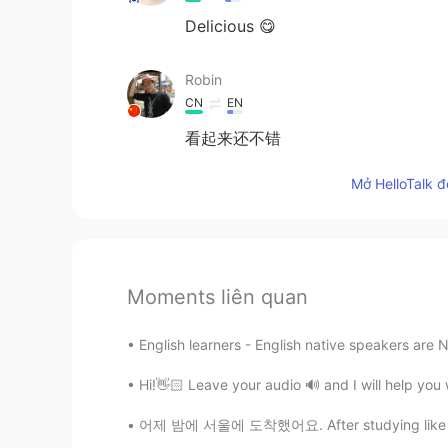
Delicious 😋
Robin
CN
EN
看起来还不错
Mở HelloTalk đ
Moments liên quan
English learners - English native speakers are 
Hi!👋🏻 Leave your audio 🔊 and I will help you
어제 밤에 서울에 도착했어요. After studying like crazy 