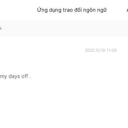
Ứng dụng trao đổi ngôn ngữ
lk
2020.10.18 11:09
my days off .