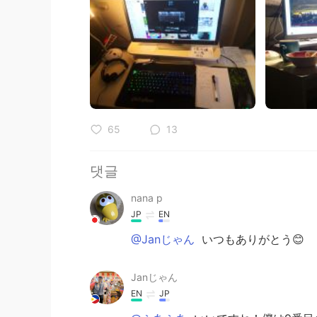
65
13
댓글
nana p
JP
EN
@Janじゃん
いつもありがとう😊
Janじゃん
EN
JP