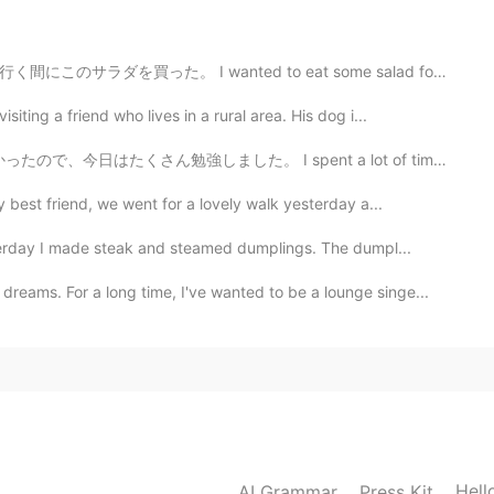
2021.09.14 14:15
d to eat some salad for lunch today, so bought this o...
ing a friend who lives in a rural area. His dog i...
てくれてありがとうございます！
 I spent a lot of time studying today because I did not...
2021.09.14 13:41
best friend, we went for a lovely walk yesterday a...
terday I made steak and steamed dumplings. The dumpl...
ms. For a long time, I've wanted to be a lounge singe...
2021.09.14 13:08
て、何回自宅のオフィスを
変化
しました。
て、何回自宅のオフィスを
模様替えしただろう。(英
。
通常なら、何回か自宅のオフィスを模様替えしまし
Hell
AI Grammar
Press Kit