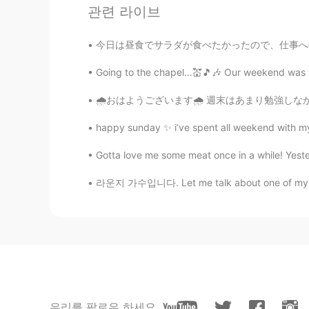
@Mimi
僕も好きです！😊😊
관련 라이브
Janじゃん
今日は昼食でサラダが食べたかったので、仕事へ行く間にこのサラダを買った。 I wante
EN
JP
Going to the chapel…💒🎵🎶 Our weekend was visit
@nana p
ええ。初耳でした！教え
🌧おはようございます🌧 週末はあまり勉強しなかったので、今日はたくさん勉強しました。
Mimi
happy sunday ✨ i’ve spent all weekend with my 
JP
FR
7th 🛋✨
Gotta love me some meat once in a while! Yes
라운지 가수입니다. Let me talk about one of my drea
nana p
JP
EN
コロナが始まってから気分転換とし
コロナが始まってから気分転換とし
文に合わせて疑問文に
し
てみ
ました
た。かな)
우리를 팔로우 하세요