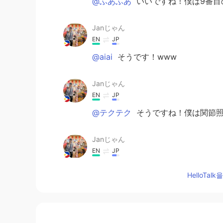
@ふあふあ
いいですね！僕は9番目
Janじゃん
EN
JP
@aiai
そうです！www
Janじゃん
EN
JP
@テクテク
そうですね！僕は関節照明の
Janじゃん
EN
JP
@makoto まこと
そうです。www
HelloTa
Janじゃん
EN
JP