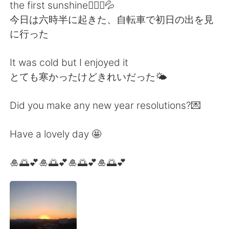
日本語
한국어
the first sunshine🚴🏻‍♂️💦
今日は六時半に起きた、自転車で初日の出を見
Русский
ไทย
に行った
Indonesia
Italiano
It was cold but I enjoyed it
とても寒かったけどきれいだった🌤
Türkçe
Tiếng Việt
Did you make any new year resolutions?💌
Português
Have a lovely day 🤩
🎍🌅💕🎍🌅💕🎍🌅💕🎍🌅💕