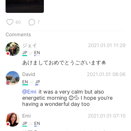
60
7
Comments
ジェイ
2021.01.01 11:29
JP
EN
あけましておめでとうございます🎍
David
2021.01.01 08:06
EN
JP
@Emi
it was a very calm but also
energetic morning 😊💦 I hope you’re
having a wonderful day too
Emi
2021.01.01 07:10
JP
EN