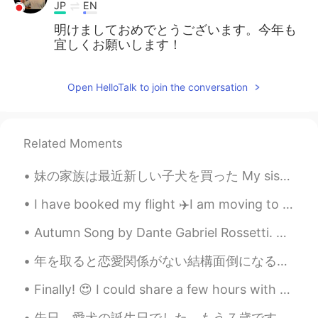
JP
EN
明けましておめでとうございます。今年も
宜しくお願いします！
Open HelloTalk to join the conversation
Related Moments
妹の家族は最近新しい子犬を買った My sisters family recently bought a new puppy 女の子ですが、プードル🐩とゴールデンレトリバーのハーフ It’s ...
I have booked my flight ✈️I am moving to Japan at the beginning of August. I need to learn more J...
Autumn Song by Dante Gabriel Rossetti. Know'st thou not at the fall of the leaf How the heart f...
年を取ると恋愛関係がない結構面倒になる。若いときはもっと簡単だと思う。考えすぎないで、好きな人が見つかったら、自然に付き合い始める。 でも30代に近づくと付き合いの形が変わる。将来を心配してい...
Finally! 😍 I could share a few hours with my friend and enjoy a drink at a pub! It's a little col...
先日、愛犬の誕生日でした。もう７歳です！子犬のころ本当に可愛かったです🥰 It was my dog's birthday the other day. She's already seven...