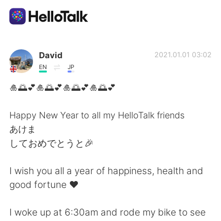
Language Exchange App
David
2021.01.01 03:02
EN
JP
AI Grammar Checker
🎍🌅💕🎍🌅💕🎍🌅💕🎍🌅💕
English
Happy New Year to all my HelloTalk friends
あけま
しておめでとうと🎉
简体中文
繁體中文
I wish you all a year of happiness, health and
Español
العربية
good fortune ❤️
Français
Deutsch
I woke up at 6:30am and rode my bike to see