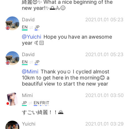
綺麗😍✨ What a nice beginning of the
new year!✨🌅🚴😊
David
2021.01.01 05:23
EN
JP
@Yuichi
Hope you have an awesome
year 🤙🏻
David
2021.01.01 05:23
EN
JP
@Mimi
Thank you☺ I cycled almost
10km to get here in the morning😊 a
beautiful view to start the new year
Mimi
2021.01.01 03:50
JP
EN
FR
IT
すごい綺麗！！🌄
Yuichi
2021.01.01 03:29