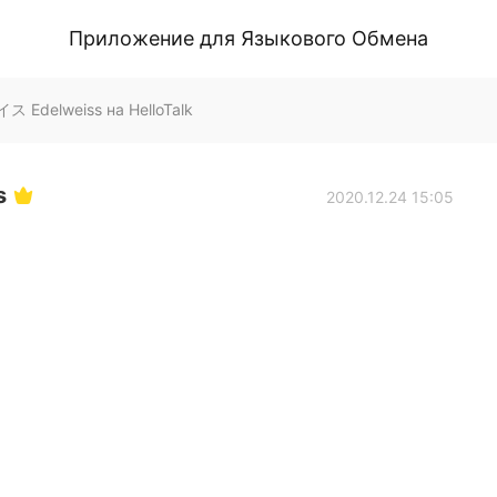
Приложение для Языкового Обмена
delweiss на HelloTalk
s
2020.12.24 15:05