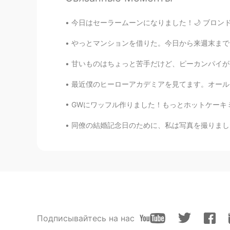
今日はセーラームーンになりました！🌙 ブロンドの髪は私に全然合わなくても、セーラーム
やっとマンションを借りた。今日から来週末まで、マンション準備は忙しそう。部屋の戸口は21
甘いものはちょっと苦手だけど、ピーカンパイが大好きです。あまり甘くなくて香りと味が大好
最近僕のヒーローアカデミアを見てます。オールマイトが一番好きなキャラクターだと思います。
GWにワッフル作りました！もっとホットケーキミックスを買わないといけないですが、インター
同僚の結婚記念日のために、私は写真を撮りました。これは私のバイトです。前は、本当に写真家
Подписывайтесь на нас