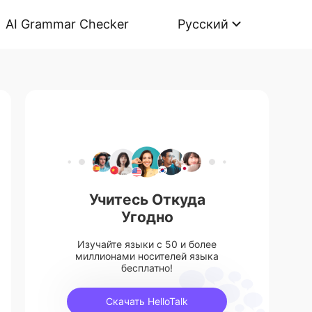
AI Grammar Checker
Русский
Учитесь Откуда
Угодно
Изучайте языки с 50 и более
миллионами носителей языка
бесплатно!
Скачать HelloTalk