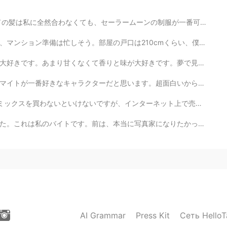
ーンの制服が一番可愛いだから、セーラームンを選びました。髪の本当の色は黒だからセーラーマーズになる方がいい...
0cmくらい、僕は203cmだから本当に良かった！珍しいよね、そんなに高い戸口。玄関とシャワー室は195c...
きです。夢で見ました。たぶん、寝ながら、誰かが私の鼻の近くにピーカンパイを置いました。笑 外で、ピーカンパ...
超面白いから。🤣 「シット」と「フャック」を言うとき私は笑ってます。「デトロイトとかテキサススマシュ」がで...
ネット上で売り切れで高くなったそうです。アマゾンで調べて、よく買うホットケーキミックスは売り切れでした。大...
になりたかったです。実は、ほとんど大学をやめました！ジェッサはもうフルタイム理学療法士だけど、たまに、写真...
AI Grammar
Press Kit
Сеть HelloT