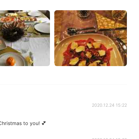
2020.12.24 15:22
hristmas to you! 💕