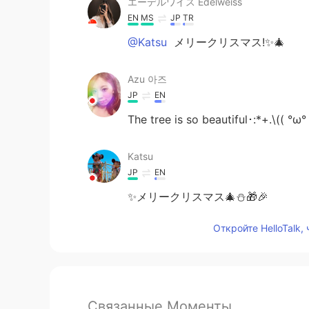
エーデルワイス Edelweiss
EN
MS
JP
TR
@Katsu
メリークリスマス!✨🎄
Azu 아즈
JP
EN
The tree is so beautiful･:*+.\(( °ω° 
Katsu
JP
EN
✨メリークリスマス🎄⛄🎁🎉
Откройте HelloTalk,
Связанные Моменты