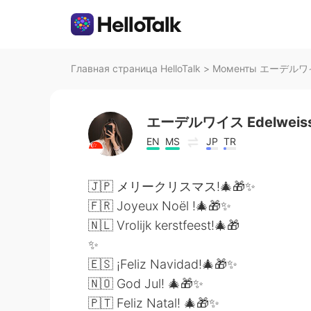
Главная страница HelloTalk
>
Моменты エーデルワイス E
エーデルワイス Edelweis
EN
MS
JP
TR
🇯🇵 メリークリスマス!🎄🎁✨
🇫🇷 Joyeux Noël !🎄🎁✨
🇳🇱 Vrolijk kerstfeest!🎄🎁
✨
🇪🇸 ¡Feliz Navidad!🎄🎁✨
🇳🇴 God Jul! 🎄🎁✨
🇵🇹 Feliz Natal! 🎄🎁✨