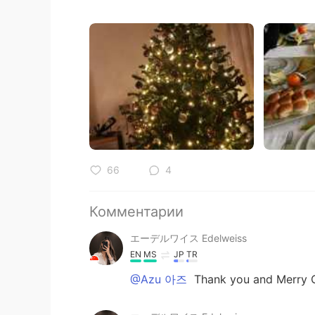
66
4
Комментарии
エーデルワイス Edelweiss
EN
MS
JP
TR
@Azu 아즈
Thank you and Merry C