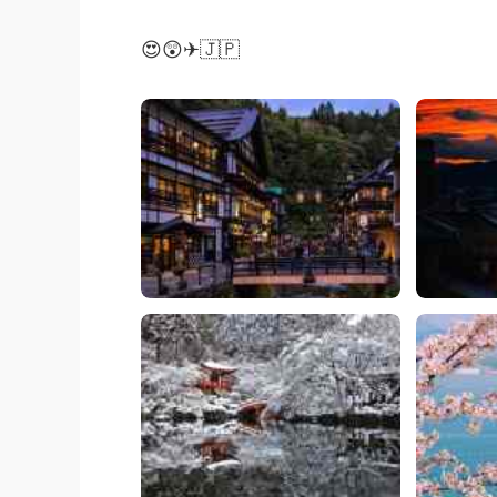
😍😲✈🇯🇵