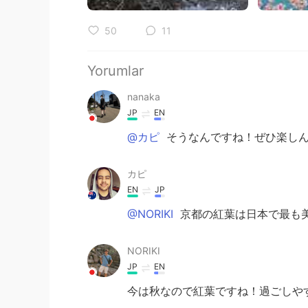
50
11
Yorumlar
nanaka
JP
EN
@カピ
そうなんですね！ぜひ楽しんで
カピ
EN
JP
@NORIKI
京都の紅葉は日本で最も
NORIKI
JP
EN
今は秋なので紅葉ですね！過ごしや