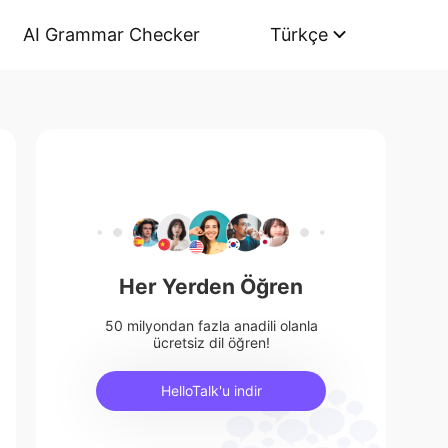
AI Grammar Checker
Türkçe
Her Yerden Öğren
50 milyondan fazla anadili olanla
ücretsiz dil öğren!
HelloTalk'u indir