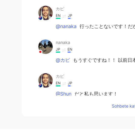
カピ
EN
JP
@nanaka
行ったことないです！だ
nanaka
JP
EN
@カピ
もうすぐですね！！ 以前日
カピ
EN
JP
@Shun
だと私も思います！
Sohbete kat
カピ
EN
JP
@Rina
はい！