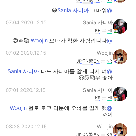
고마워😄
@Sania 사니아
2020.12.15 07:04
Sania 사니아
KR
HI
오빠가 착한 사람입니다 🥰☺😊
@Woojin
2020.12.15 07:02
Woojin
CN繁
JP
EN
KR
나도 사니아를 알게 되서 너
@Sania 사니아
무 좋아🙆🙆😍
2020.12.15 07:01
Sania 사니아
KR
HI
헬로 토크 덕분에 오빠를 알게 됐
@Woojin
어☺️
2020.12.15 03:28
Woojin
CN繁
JP
EN
KR