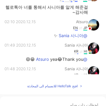
헬로톡아 너를 통해서 사니아를 알게 해준걸
감사해~
2020.12.15 02:10
Atsuro
EN
JP
✨
@Sania 사니아
2020.12.15 01:49
Sania 사니아
KR
HI
yea😂Thank you 😁😄
@Atsuro
2020.12.15 01:48
Sania 사니아
KR
HI
Thank you 😂😁🤭
@Jay white
افتح HelloTalk للانضمام الى المحادثة
2020.12.15 01:47
Sania 사니아
KR
HI
لحظات ذات صله