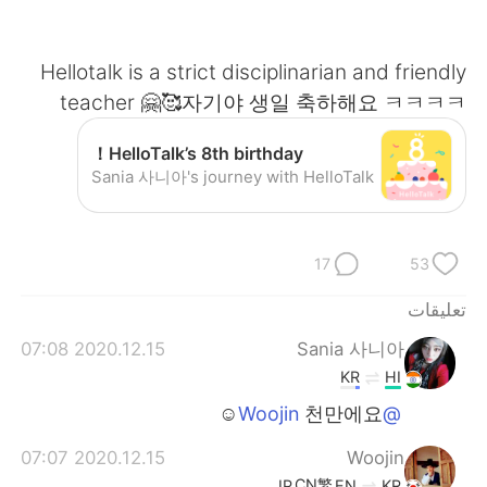
日本語
한국어
Русский
ไทย
Hellotalk is a strict disciplinarian and friendly
teacher 🤗🥰자기야 생일 축하해요 ㅋㅋㅋㅋ
Indonesia
Italiano
HelloTalk’s 8th birthday！
Türkçe
Tiếng Việt
Sania 사니아's journey with HelloTalk
Português
17
53
تعليقات
2020.12.15 07:08
Sania 사니아
KR
HI
천만에요☺️
@Woojin
2020.12.15 07:07
Woojin
CN繁
JP
EN
KR