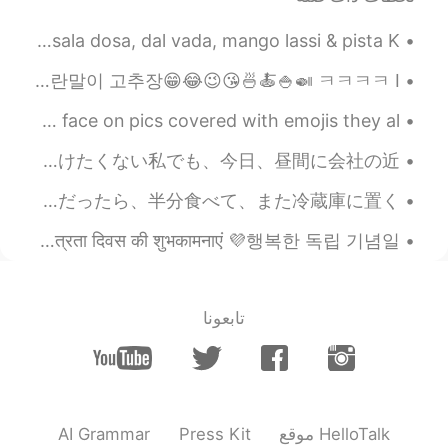
안니 고마워요 🥰😁
@sunflower
Birthday celebration!!!!! 🎉 🇮🇳 South Indian food: Masala dosa, dal vada, mango lassi & pista K...
2020.12.14 21:03
sunflower
EN
KR
Nude❤️kimbap 누드 김밥 ㅋㅋㅋㅋ 👍🏻✌🏻💜 김밥을 만들어보려고 했는데 김밥이 없었다. 오이김치와 배추김치를 만들었다. 계란말이 고추장😁😂😉😘🍜🍝🍚🍛 ㅋㅋㅋㅋ I...
So cute 사니아🙈😁
헬로 톡 자기야 ㅋㅋㅋㅋ what's wrong with HT 😂🤣🙄 if i hide my face on pics covered with emojis they al...
2020.12.14 21:02
Atsuro
今日桜に囲まれてランチした😍(最高だった) 10分で食べて、20分たくさん桜と自撮り撮ったw そして、今日気づいたのは、私桜🌸が本当に好き😱❤ 滅多に出かけたくない私でも、今日、昼間に会社の近...
EN
JP
今日部長からこれいただいた😚 よく売ってるけど、今日初めて食べたwww 美味しかった😍 量が多すぎて、お腹いっぱいになった🤣 普段は、私が二回食べれる量😝 家だったら、半分食べて、また冷蔵庫に置く😂
I agree with you😄 happy birthday Hello
talk teacher👍✨ ありがとう先生😉
Happy independence day India 🇮🇳❤️🇰🇷 Korea स्वतंत्रता दिवस की शुभकामनाएं 💜행복한 독립 기념일 🙏😎🤗😘😍 ...
2020.12.14 19:33
Jay white
ML
EN
تابعونا
Hbd HT 🎉🎂👯
2020.12.14 14:55
Sania 사니아
KR
HI
네 맞아요.
@ɢᴀᴜᴛᴀᴍ ᴋᴜᴍᴀʀ
AI Grammar
Press Kit
موقع HelloTalk