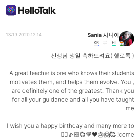
تطبيق تبادل اللغة
Sania 사니아
2020.12.14 13:19
KR
HI
AI Grammar Checker
선생님 생일 축하드려요( 헬로톡 )
العربية
A great teacher is one who knows their students
, motivates them, and helps them evolve. You
are definitely one of the greatest. Thank you
English
简体中文
for all your guidance and all you have taught
me.
繁體中文
Español
I wish you a happy birthday and many more to
Français
Deutsch
come! 🥰🤗🎂❤️💜💞👍🏻✌🏻