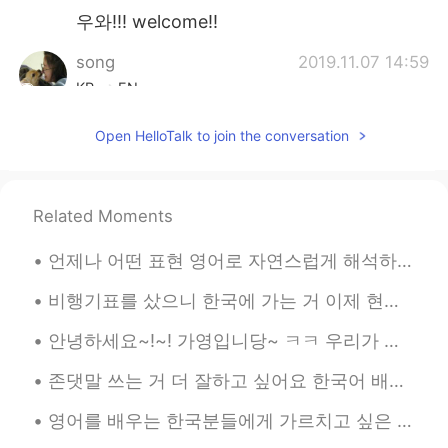
우와!!! welcome!!
song
2019.11.07 14:59
KR
EN
대구오시면 같이놀아요ㅎㅎ
Open HelloTalk to join the conversation
John.신천옹°
2019.11.06 22:54
KR
CN
EN
TH
Related Moments
좋은 추억 많이 남기세요. 궁금하면 언제든
지 물어보세요 ~~ 걱정 안해도 돼요~~
언제나 어떤 표현 영어로 자연스럽게 해석하고 싶다면 메시지 보내줘요! 이상하게 들을 수 있지만 요즘 스트레스 많은데 수정할 때 재밌어요 ㅋㅋㅋ 그래서 영어에 대한 질문이나 수...
young
2019.11.06 22:44
비행기표를 샀으니 한국에 가는 거 이제 현실이예요... 무엇으로부터 해야 할까 어디로부터 갈까 지금은 완전 고민 중이예요 😅 그리고 한국어 실력이 좀 괜찮지만 실제로 한국어로...
KR
EN
안녕하세요~!~! 가영입니당~ ㅋㅋ 우리가 새해에 접어들면서 저는 영어 배우고 있는 님들에게 동기를 좀 주고 제 도움도 줄 수 있도록 이 글을 쓰고 있어요 ^^ 새 언어를...
한옥이랑 한복 꼭 체험해보세요👍🏻
존댓말 쓰는 거 더 잘하고 싶어요 한국어 배우기 시작한 이후로 보통 반말 쓰니까 (한국친구들과 반말 쓰죠 당연히 처음 만난 사람과 안쓰죠) 존댓말 실력은 정말 최악이다 ㅜㅜ ...
Jin Kim
2019.11.06 17:10
KR
EN
영어를 배우는 한국분들에게 가르치고 싶은 것이 있어요!! “play with me”라는 표현에 관한이에요 한국사람들이 이런 말할 때 “나랑 놀자”라고 말하고 싶죠? 근데...
@carla 가영
네 같은 외국인 입장에서 보는