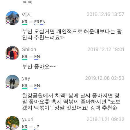
ㅋㅋ
예지
2019.12.16 13:57
KR
FR
EN
부산 오실거면 개인적으로 해운대보다는 광
안리 추천드려요✨
Shiloh
2019.12.12 18:01
KR
EN
부산 좋아요~~
yey
2019.12.08 02:53
KR
EN
한강공원에서 치맥! 봄에 날씨 좋아지면 정
말 좋아요😊 혹시 떡볶이 좋아하시면 "또보
겠지 떡볶이". 정말 맛있어요! 강력 추천👍
yuuri
2019.11.21 09:32
KR
JP