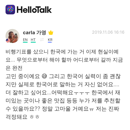
Language Exchange App
carla 가영
2019.11.06 16:16
EN
HT
KR
AI Grammar Checker
비행기표를 샀으니 한국에 가는 거 이제 현실이예
요... 무엇으로부터 해야 할까 어디로부터 갈까 지금
English
은 완전
고민 중이예요 😅 그리고 한국어 실력이 좀 괜찮
지만 실제로 한국어로 말하는 거 자신 없어요....
简体中文
繁體中文
더 잘하고 싶어요...어떡해요ㅜㅜㅜ 한국에서 재
미있는 곳이나 좋은 맛집 등등 누가 저를 추천할
Español
العربية
수 있을까요?? 정말 고마울 거예요ㅠ 저는 진짜
걱정돼요 ㅎㅎ
Français
Deutsch