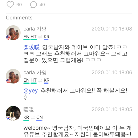
日本語
한국어
60
40
Русский
ไทย
Comments
carla 가영
2020.01.10 18:08
Indonesia
Italiano
EN
HT
KR
@暖暖
영국남자와 데이브 이미 알죠! ㅋㅋ
Türkçe
Tiếng Việt
ㅋㅋ 그래도 추천해줘서 고마워요~ 그리고
질문이 있으면 그럴게용! ㅋㅋㅋ
Português
carla 가영
2020.01.10 18:06
EN
HT
KR
@yey
추천해줘서 고마워요!! 꼭 해볼게요!
:)
暖暖
2020.01.10 18:05
KR
CN
welcome~ 영국남자, 미국인데이브 이 두 개
유튜브 추천할게요~ 저한테 물어봐두돼용~!