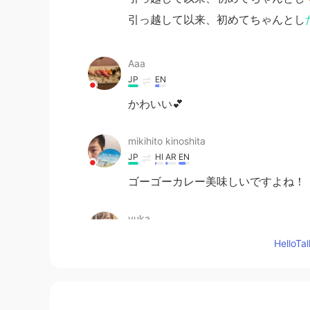
引っ越して以来、初めてちゃんとし
Aaa
JP
EN
かわいい💕
mikihito kinoshita
JP
HI
AR
EN
ゴーゴーカレー美味しいですよね！
yuka
JP
EN
Hello
ネイルかわいいですね。