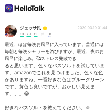
Language Exchange App
ジェッサ民
2020.03.10 01:44
EN
PH
TL
JP
AI Grammar Checker
最近、ほぼ毎晩お風呂に入っています。普通には
毎朝と毎晩シャワーを浴びますが、最近、夜のお
English
風呂に楽しみ。🥰ストレス発散でき
ると思います。色々なバスソルトを試していま
す。amazonでこれを見つけました。色々な色
简体中文
繁體中文
がありますね。一番好きな色はブルーグリーン
です。黄色も良いですが、おかしい見えま
Español
العربية
す。。。😂
Français
Deutsch
好きなバスソルトを教えてください。☺️