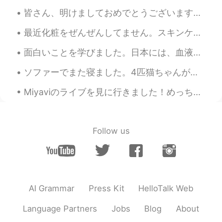
皆さん、明けましておめでとうございます！これからもよろしくお願いします！ナイチャちゃんも挨拶したい！😸 この10年は私に一番刺激的なものでした。 Cheers! カンパイ！ 新年の抱負があり...
Kumsta po kayo? I recommend you Night
aroma of Kao. 日本の製品なら、花王のバ
最近化粧をぜんぜんしてません。スキンケアについて興味を持って来ました。韓国のスキンケアをよく使い始めました。アメリカのスキンケア製品よりより効果的だと思います。日本で有名なスキンケア品は何ですか...
ブ「ナイトアロマ」がおすすめです😊
Please try it too if you have a chance. チ
面白いことを学びました。日本には、血液型に基づく性格は人気です！前は、このアプリで、誰かは私の血液型を質問しました。それはおかしい質問だと思ったけど、理由を聞かなかった。日本の血液型はさまざまな...
ャンスがあったら、使ってみて下さい。
ソファーでまた寝ました。4匹猫ちゃんがベッドで寝ました。起こしたくなかったから。起こしたとき、この猫は私のそばでもう寝てました。私の会社は新しいレポートのシステムがあって、もうミニなタブレットが...
Hang loose 気楽に行こー
2020.03.10 02:44
JP
EN
Miyaviのライブを見に行きました！めっちゃよかった！楽しかった！Miyaviはアメリカにたくさんのフャンがいます！ちょっとびっくりしました！ジェッサは背が低いから良い写真を撮ることが難しかっ...
旅の宿も好きですが、バブも好きです。 今
度、試してみて😊
Follow us
Gohan kun
2020.03.10 01:49
JP
EN
普
通に
は
毎
朝と
毎晩
シャワーを浴びま
すが、最近、夜のお風呂
に
楽しみ。
AI Grammar
Press Kit
HelloTalk Web
普
段
は朝と
夜に
シャワーを浴びます
が、最近、夜のお風呂
が
楽しみ。
Language Partners
Jobs
Blog
About