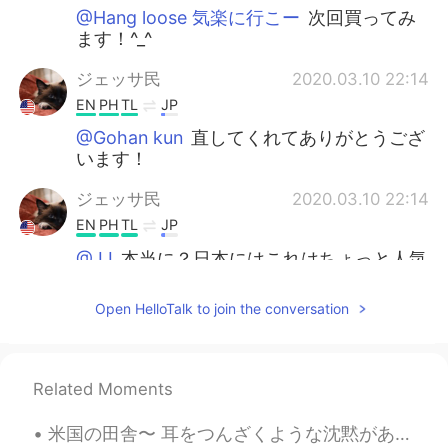
@Hang loose 気楽に行こー
次回買ってみ
ます！^_^
ジェッサ民
2020.03.10 22:14
EN
PH
TL
JP
@Gohan kun
直してくれてありがとうござ
います！
ジェッサ民
2020.03.10 22:14
EN
PH
TL
JP
@JJ
本当に？日本にはこれはちょっと人気
ありますか？
Open HelloTalk to join the conversation
yui
2020.03.10 12:12
JP
EN
Lushのやつは面白いよ！
Related Moments
Mamii
2020.03.10 05:19
米国の田舎〜 耳をつんざくような沈黙があります。 空虚が窒息しています。 もっと皮肉なことは考えられません。 いくつかの人はアメリカを思うとき、ニューヨークとかロスアンゼルスとかシカゴとかサン...
JP
KR