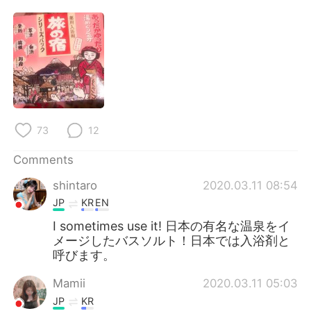
日本語
한국어
Русский
ไทย
Indonesia
Italiano
Türkçe
Tiếng Việt
73
12
Português
Comments
shintaro
2020.03.11 08:54
JP
KR
EN
I sometimes use it! 日本の有名な温泉をイ
メージしたバスソルト！日本では入浴剤と
呼びます。
Mamii
2020.03.11 05:03
JP
KR