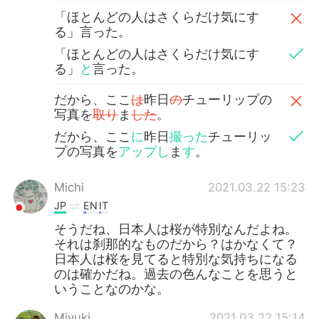
「ほとんどの人はさくらだけ気にす
る」言った。
「ほとんどの人はさくらだけ気にす
る」
と
言った。
だから、ここ
は
昨日
の
チューリップの
写真を
取り
ま
した
。
だから、ここ
に
昨日
撮った
チューリッ
プの写真を
アップし
ま
す
。
Michi
2021.03.22 15:23
JP
EN
IT
そうだね、日本人は桜が特別なんだよね。
それは刹那的なものだから？はかなくて？
日本人は桜を見てると特別な気持ちになる
のは確かだね。過去の色んなことを思うと
いうことなのかな。
Miyuki
2021.03.22 15:14