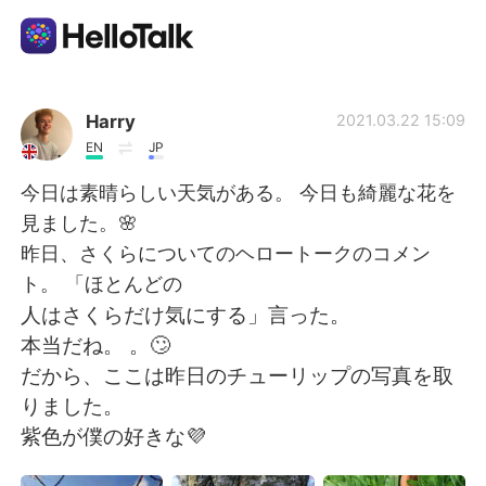
Language Exchange App
Harry
2021.03.22 15:09
EN
JP
AI Grammar Checker
今日は素晴らしい天気がある。 今日も綺麗な花を
見ました。🌸
English
昨日、さくらについてのヘロートークのコメン
ト。 「ほとんどの
人はさくらだけ気にする」言った。
简体中文
繁體中文
本当だね。 。🙄
だから、ここは昨日のチューリップの写真を取
Español
العربية
りました。
紫色が僕の好きな💜
Français
Deutsch