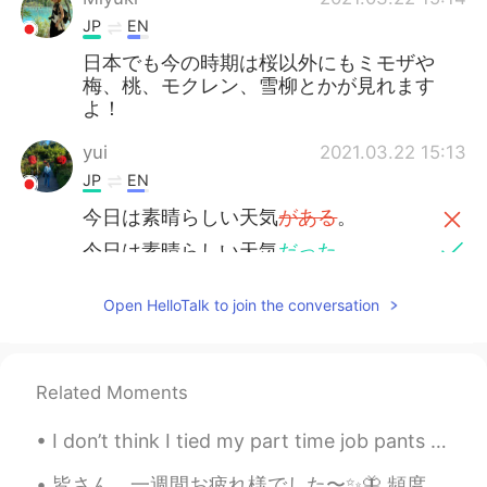
JP
EN
日本でも今の時期は桜以外にもミモザや
梅、桃、モクレン、雪柳とかが見れます
よ！
yui
2021.03.22 15:13
JP
EN
今日は素晴らしい天気
がある
。
今日は素晴らしい天気
だった
。
昨日、さくらについての
ヘ
ロートーク
Open HelloTalk to join the conversation
のコメント。
昨日、さくらについての
ハ
ロートーク
のコメント。
Related Moments
「ほとんどの人はさくらだけ気にす
I don’t think I tied my part time job pants correctly in the first pic 😹reminds me of Chihiros wo...
る」言った。
「ほとんどの人はさくらだけ気にす
皆さん、一週間お疲れ様でした〜✨🦋 頻度の表現： 「oftenしばしば」って結局どれくらいの頻度？完壁にしよう！ 頻繁度80〜100％ → always ＝ いつも →...