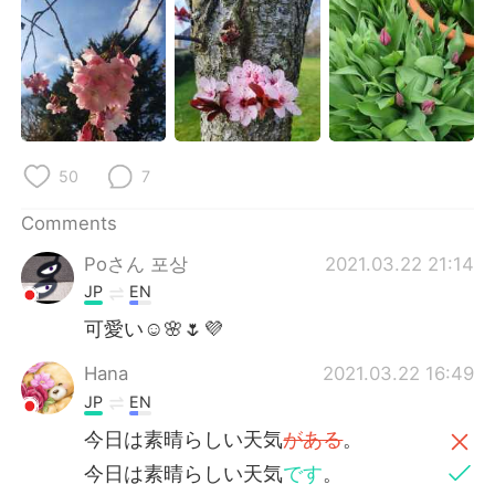
日本語
한국어
Русский
ไทย
Indonesia
Italiano
Türkçe
Tiếng Việt
50
7
Comments
Português
Poさん 포상
2021.03.22 21:14
JP
EN
可愛い☺️🌸🌷💜
Hana
2021.03.22 16:49
JP
EN
今日は素晴らしい天気
がある
。
今日は素晴らしい天気
です
。