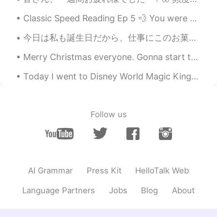
る」
と
言った。
Classic Speed Reading Ep 5 💨 You were not born a statue Nor rooted like a tree. You were born ...
だから、
ここは
昨日
の
チューリップの
今日は私も誕生日だから、仕事にこのお菓子を食べてる😁 Since today is my birthday, I’m eating these sweets in my office スタバに...
写真を取りました。
だから、昨日チューリップの写真を取
Merry Christmas everyone. Gonna start the day of by studying a bit then go Wonder woman at the ci...
りました。
Today I went to Disney World Magic Kingdom with my wife. It was alot of fun but after a long day ...
紫色が僕の好きな💜
紫色が僕の好きな
色
💜
Follow us
naoko
2021.03.22 15:12
JP
EN
They are beautiful and cute.💗
AI Grammar
Press Kit
HelloTalk Web
Ran
2021.03.22 15:11
JP
EN
Language Partners
Jobs
Blog
About
綺麗です😳