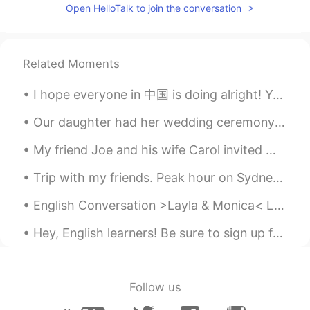
JP
EN
KR
Open HelloTalk to join the conversation
五つのパートまで考え
が
できなかった
が、多分話したことが多かったかもし
れないです。
Related Moments
五つのパート
に
まで
なるとは
考え
も
で
I hope everyone in 中国 is doing alright! You all are strong as hell, this virus situation will be ...
きなかったが、多分話した
い
ことが多
かった
から
かもしれないです。
Our daughter had her wedding ceremony today on Zoom due to COVID-19. It was really special to ha...
とにかく、日本に住んだこと
が
ないけ
My friend Joe and his wife Carol invited me to their house for dinner. We had steak, corn, and po...
ど、沢山行ったこと
が
あります。
とにかく、日本に住んだこと
は
ないけ
Trip with my friends. Peak hour on Sydney trains is absolutely a pain but when their empty, you c...
ど、沢山行ったこと
は
あります。
English Conversation >Layla & Monica< LAYLA: Thanks for meeting with me during your lunch hour...
そして、毎回日本を訪問する時いつも
Hey, English learners! Be sure to sign up for our awesome live classes starting on Monday. - T...
特別な経験することより日本人の日常
の生活について勉強したいです。
そして、毎回日本を訪問する時
は、
い
つも特別な経験
を
することより
、
日本
Follow us
人の日常の生活について勉強したいで