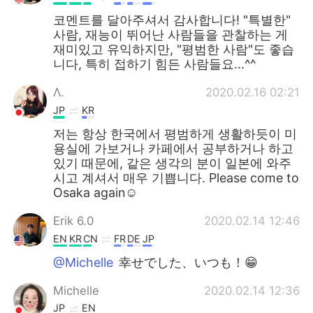
코멘트를 달아주셔서 감사합니다! "특별한"
사람, 재능이 뛰어난 사람들을 관찰하는 게
재미있고 유익하지만, "평범한 사람"도 좋습
니다, 특히 접하기 힘든 사람들요...^^
Λ.
2020.02.16 02:21
JP
KR
저는 항상 한국에서 평범하게 생활하듯이 미
용실에 가보거나 카페에서 공부하거나 하고
있기 때문에, 같은 생각의 분이 일본에 와주
시고 계셔서 매우 기쁩니다. Please come to
Osaka again☺️
Erik 6.0
2020.02.14 12:46
EN
KR
CN
FR
DE
JP
@Michelle
幸せでした、いつも！😁
Michelle
2020.02.14 12:36
JP
EN