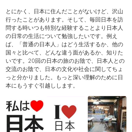
日本語
한국어
とにかく、日本に住んだことがないけど、沢山
Русский
ไทย
行ったことがあります。そして、毎回日本を訪
問する時いつも特別な経験することより日本人
Indonesia
Italiano
の日常の生活について勉強したいです。例え
ば、「普通の日本人」はどう生活するか、他の
Türkçe
Tiếng Việt
国々と比べて、どんな違う面があるか、知りた
いです。20回の日本の旅のお陰で、日本人との
Português
交流のお陰で、日本の文化や社会に関してちょ
っと分かりました。もっと深い理解のために日
本にもうすぐ引越しします。