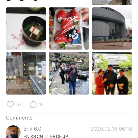
67
17
Comments
Erik 6.0
2020.02.16 06:18
EN
KR
CN
FR
DE
JP