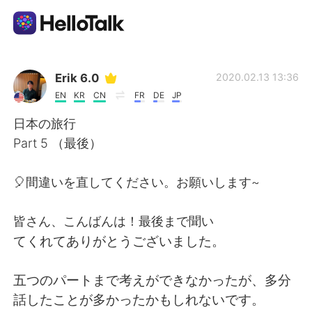
Language Exchange App
Erik 6.0
2020.02.13 13:36
EN
KR
CN
FR
DE
JP
AI Grammar Checker
日本の旅行
Part 5 （最後）
English
🎈間違いを直してください。お願いします~
简体中文
繁體中文
皆さん、こんばんは！最後まで聞い
てくれてありがとうございました。
Español
العربية
五つのパートまで考えができなかったが、多分
Français
Deutsch
話したことが多かったかもしれないです。