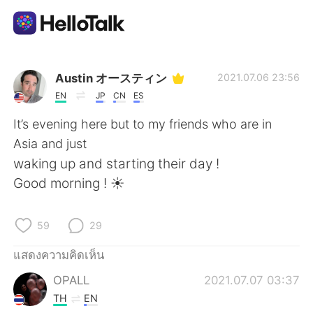
แอปแลกเปลี่ยนทางภาษา
Austin オースティン
2021.07.06 23:56
EN
JP
CN
ES
AI Grammar Checker
It’s evening here but to my friends who are in
Asia and just
ไทย
waking up and starting their day !
Good morning ! ☀️
English
简体中文
59
29
繁體中文
Español
แสดงความคิดเห็น
OPALL
2021.07.07 03:37
العربية
Français
TH
EN