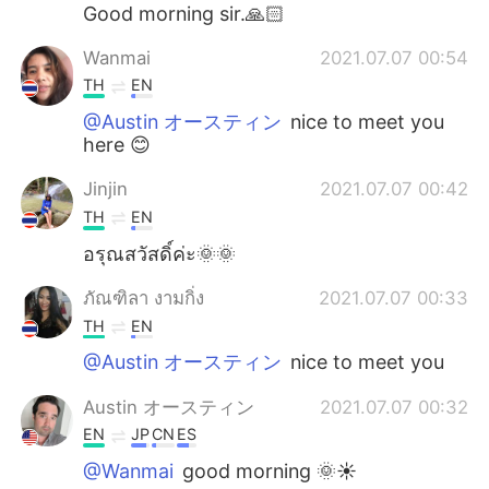
Deutsch
日本語
Good morning sir.🙏🏻
Wanmai
2021.07.07 00:54
한국어
Русский
TH
EN
Indonesia
Italiano
@Austin オースティン
nice to meet you
here 😊
Türkçe
Tiếng Việt
Jinjin
2021.07.07 00:42
TH
EN
Português
อรุณสวัสดิ์ค่ะ🌞🌞
ภัณฑิลา งามกิ่ง
2021.07.07 00:33
TH
EN
@Austin オースティン
nice to meet you
Austin オースティン
2021.07.07 00:32
EN
JP
CN
ES
@Wanmai
good morning 🌞☀️