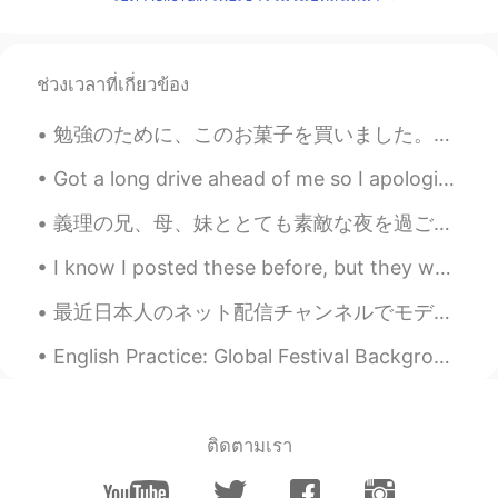
TH
EN
Good morning 🌞
Mei
2021.07.07 00:17
ช่วงเวลาที่เกี่ยวข้อง
TH
EN
勉強のために、このお菓子を買いました。限定版だし、味が面白そうだし、買いました。たいてい限定版の物を買いませんが、買うこともあります。😇 味はポップコーンとチョコレートです。お菓子の色はちょっ...
Morning 😊
Got a long drive ahead of me so I apologise if I don’t answer! 🙏🏻 Excuse my messy hair! Too hot f...
Lichuan
2021.07.07 00:16
義理の兄、母、妹ととても素敵な夜を過ごしました!私たちは父と養子の妹と一緒に1つの家に住んでいます。義理の母、兄、妹が私の部屋にやって来て、私たちは一晩中話したり飲んだりし始めました！本当に、本...
CN
EN
I live in montreal, we have similar time
I know I posted these before, but they were so good I had to post it again! 😋 😋 I know it’s goi...
zones😄
最近日本人のネット配信チャンネルでモデレーターになった。そのチャネルの配信する人は女性だ。女性はネットが大変だよね。僕はそのチャネルで変態な人をいつもbanする。毎回エッチなコメントがいっぱい来...
Sandar Aung
2021.07.07 00:14
English Practice: Global Festival Background: Today, my wife and I attended a Global Festival...
MS
EN
Good Morning
Lisa Bella
2021.07.07 00:13
ติดตามเรา
TH
EN