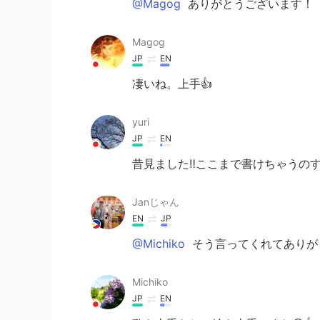
@Magog
ありがとうございます！
Magog
JP
EN
凄いね。上手👍
yuri
JP
EN
昔見ました‼️ここまで書けちゃうの
Janじゃん
EN
JP
@Michiko
そう言ってくれてありが
Michiko
JP
EN