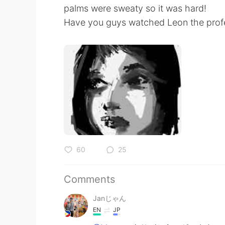
palms were sweaty so it was hard!
Have you guys watched Leon the profe
60
25
Comments
Janじゃん
EN
JP