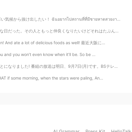
🙌🙌😊
กไปสถานที่ที่มีชายหาดสวยงาม ฉันต้องการออกไปจากสภาพอา...
2020.09.11 02:32
それはたぶん無理だと思う。友達こととか恋愛こととか僕が不安だ。やっぱり僕は皆から遠くにいる。今日は良い日だ...
! And ate a lot of delicious foods as well! 最近大阪に...
you and you won’t even know when it’ll be. So be ...
2020.09.11 02:32
日(月)です。BSテレビ東京、夜9時からスタート! 全国放送なので、暇ならどうぞみてください。 あまり期待...
T if some morning, when the stars were paling, An...
 probably climbed the mountain by now.
2020.09.10 23:58
2020.09.10 23:09
AI Grammar
Press Kit
HelloTal