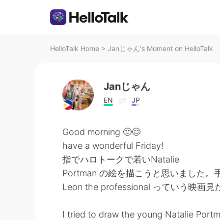
HelloTalk Home
>
Janじゃん's Moment on HelloTalk
Janじゃん
EN
JP
Good morning 🙂😊
have a wonderful Friday!
指でハロトークで若いNatalie
Portman の絵を描こうと思いました。
Leon the professional ってい
I tried to draw the young Natalie Port