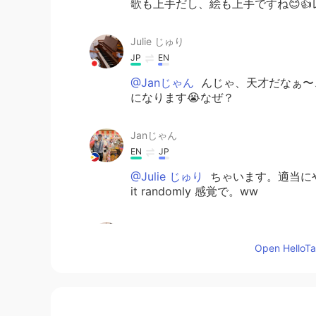
歌も上手だし、絵も上手ですね😊
Julie じゅり
JP
EN
@Janじゃん
んじゃ、天才だなぁ〜、
になります😭なぜ？
Janじゃん
EN
JP
@Julie じゅり
ちゃいます。適当にやって
it randomly 感覚で。ww
Julie じゅり
JP
EN
Open HelloTal
@Janじゃん
美術科卒？
Janじゃん