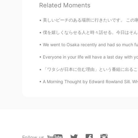
EN
JP
Related Moments
@Julie じゅり
ありがとうジュリさん！
美しいビーチのある場所に行きたいです。 この寒い気候から抜け出したい！ ฉันอยา
Janじゃん
僕を嬉しくならせる人と時々話せる。今日はそんな日だった。その人ともっと仲良くなりたいけど
EN
JP
We went to Osaka recently and had so much fun
@jasmine
🙂😊😊🙌🙌
Everyone in your life will have a last day with 
Janじゃん
「ワタシが日本に住む理由」という番組に出ることになりました! 番組の放送は明日、9月7
EN
JP
A Morning Thought by Edward Rowland Sill. WHA
@Uno
ありがとうございます。🙂😊😊 You
Julie じゅり
JP
EN
凄い、、
SHiHO
Follow us