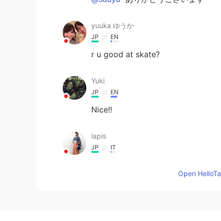
yuuka ゆうか
JP
EN
r u good at skate?
Yuki
JP
EN
Nice!!
lapis
JP
IT
めちゃくちゃ可愛い！
Open HelloTal
saaya
JP
ES
可愛い! ⛸🌈✨