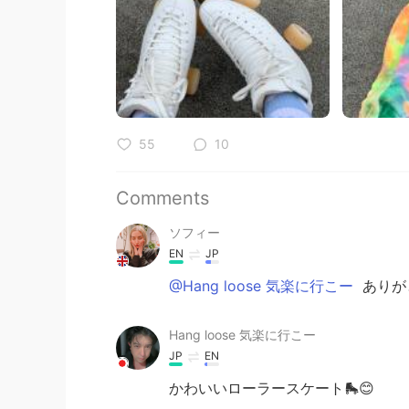
55
10
Comments
ソフィー
EN
JP
@Hang loose 気楽に行こー
ありがと
Hang loose 気楽に行こー
JP
EN
かわいいローラースケート🛼😊