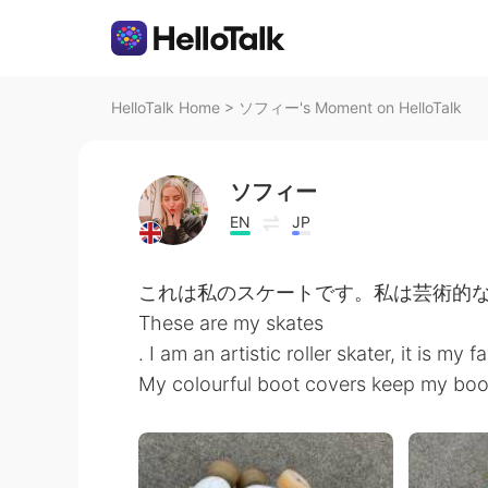
HelloTalk Home
>
ソフィー's Moment on HelloTalk
ソフィー
EN
JP
これは私のスケートです。私は芸術的な
These are my skates
. I am an artistic roller skater, it is my
My colourful boot covers keep my boo