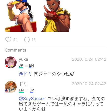
日本語
한국어
Русский
ไทย
Indonesia
Italiano
Türkçe
Tiếng Việt
44
16
Comments
Português
yuka
2020.10.24 02:42
JP
EN
@ドミ
関ジャニのやつね😂
ドミ
2020.10.24 02:42
EN
JP
@SoySaucer
ユンは強すぎますね。全ての
出てきたゲームでは一流のキャラになって
いますから😅