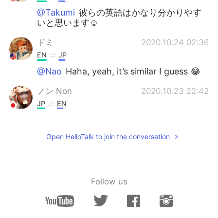
@Takumi
彼らの英語はかなり分かりやす
いと思います☺️
ドミ
2020.10.24 02:36
EN
JP
@Nao
Haha, yeah, it’s similar I guess 😂
ノン Non
2020.10.23 22:42
JP
EN
snap the condom on.ってヤバいね😂😂😂
めっちゃ面白い！！
Open HelloTalk to join the conversation
SoySaucer
2020.10.23 22:35
JP
EN
ユン大好きです💖まさかそんな風に聞こえ
Follow us
ていたなんて🙈
kurumi くるみー
2020.10.23 22:21