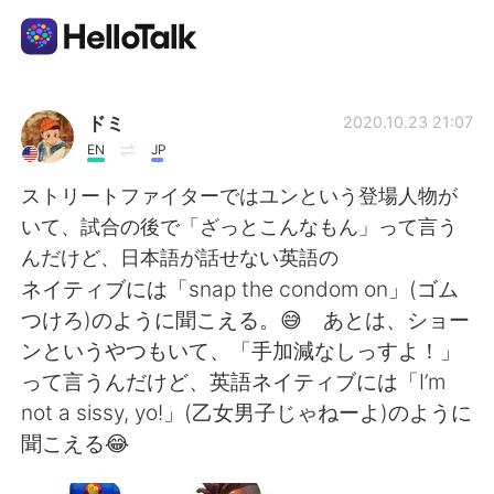
Language Exchange App
ドミ
2020.10.23 21:07
EN
JP
AI Grammar Checker
ストリートファイターではユンという登場人物が
いて、試合の後で「ざっとこんなもん」って言う
English
んだけど、日本語が話せない英語の
ネイティブには「snap the condom on」(ゴム
つけろ)のように聞こえる。😅 あとは、ショー
简体中文
繁體中文
ンというやつもいて、「手加減なしっすよ！」
って言うんだけど、英語ネイティブには「I’m
Español
العربية
not a sissy, yo!」(乙女男子じゃねーよ)のように
聞こえる😂
Français
Deutsch