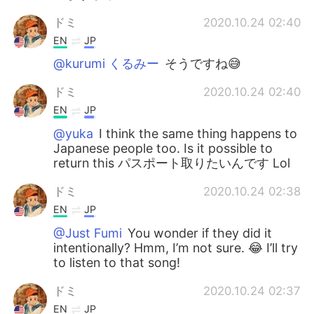
ドミ
2020.10.24 02:40
EN
JP
@kurumi くるみー
そうですね😅
ドミ
2020.10.24 02:40
EN
JP
@yuka
I think the same thing happens to
Japanese people too. Is it possible to
return this パスポート取りたいんです Lol
ドミ
2020.10.24 02:38
EN
JP
@Just Fumi
You wonder if they did it
intentionally? Hmm, I’m not sure. 😂 I’ll try
to listen to that song!
ドミ
2020.10.24 02:37
EN
JP