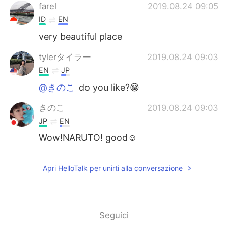
farel
2019.08.24 09:05
ID
EN
very beautiful place
tylerタイラー
2019.08.24 09:03
EN
JP
@きのこ
do you like?😁
きのこ
2019.08.24 09:03
JP
EN
Wow!NARUTO! good☺️
Apri HelloTalk per unirti alla conversazione
Seguici