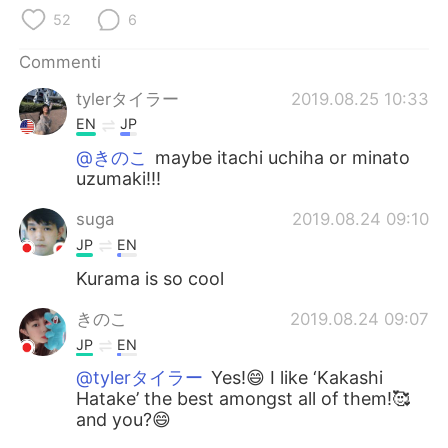
Deutsch
日本語
52
6
한국어
Русский
Commenti
tylerタイラー
2019.08.25 10:33
ไทย
Indonesia
EN
JP
Türkçe
Tiếng Việt
@きのこ
maybe itachi uchiha or minato
uzumaki!!!
Português
suga
2019.08.24 09:10
JP
EN
Kurama is so cool
きのこ
2019.08.24 09:07
JP
EN
@tylerタイラー
Yes!😄 I like ‘Kakashi
Hatake’ the best amongst all of them!🥰
and you?😄