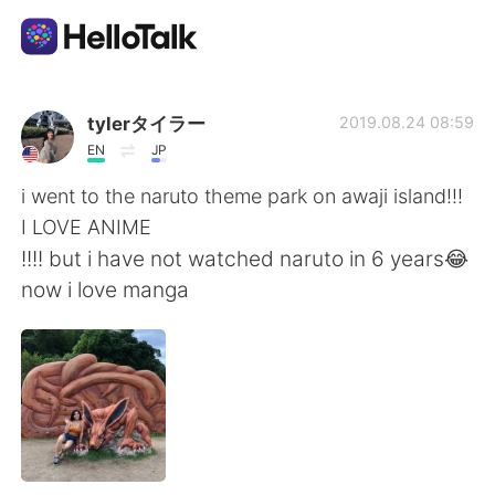
App di scambio linguistico
tylerタイラー
2019.08.24 08:59
EN
JP
AI Grammar Checker
i went to the naruto theme park on awaji island!!!
I LOVE ANIME
Italiano
!!!! but i have not watched naruto in 6 years😂
now i love manga
English
简体中文
繁體中文
Español
العربية
Français