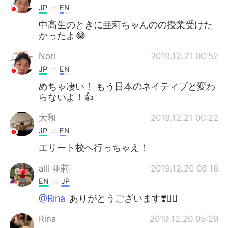
JP
EN
中高生のときに亜莉ちゃんのの授業受けた
かったよ😂
Nori
2019.12.21 00:52
JP
EN
めちゃ凄い！ もう日本のネイティブと変わ
らないよ！👍
大和
2019.12.21 00:22
JP
EN
エリート校へ行っちゃえ！
alli 亜莉
2019.12.20 06:18
EN
JP
@Rina
ありがとうございます❣️🧚‍♀️
Rina
2019.12.20 05:29