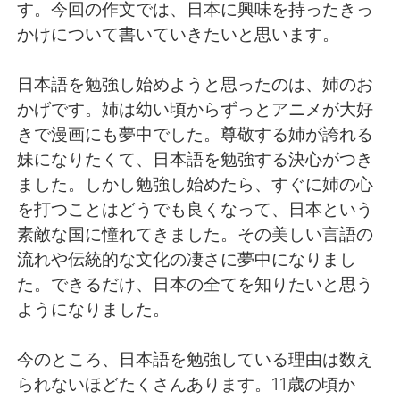
日本語
한국어
す。今回の作文では、日本に興味を持ったきっ
かけについて書いていきたいと思います。
Русский
ไทย
日本語を勉強し始めようと思ったのは、姉のお
Indonesia
Italiano
かげです。姉は幼い頃からずっとアニメが大好
きで漫画にも夢中でした。尊敬する姉が誇れる
Türkçe
Tiếng Việt
妹になりたくて、日本語を勉強する決心がつき
ました。しかし勉強し始めたら、すぐに姉の心
Português
を打つことはどうでも良くなって、日本という
素敵な国に憧れてきました。その美しい言語の
流れや伝統的な文化の凄さに夢中になりまし
た。できるだけ、日本の全てを知りたいと思う
ようになりました。
今のところ、日本語を勉強している理由は数え
られないほどたくさんあります。11歳の頃か