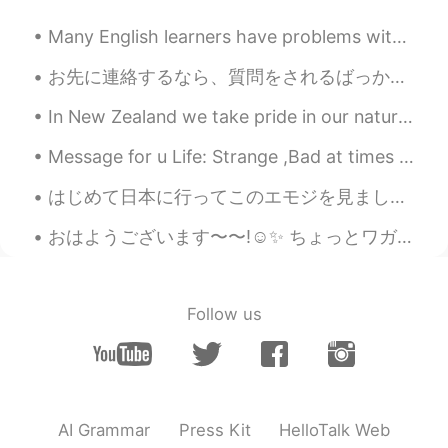
Very nice 😭😭😭😭
Many English learners have problems with the different english accents in the world, because it i...
alli 亜莉
2019.12.20 02:04
お先に連絡するなら、質問をされるばっかりしないで下さい。👋🏻だけを送って質問を答えたりしかしないのは面倒臭い。 If you're going to be the first person to...
EN
JP
@ai
そうなれるように頑張ります🙏ありが
In New Zealand we take pride in our nature, so we have a lot of outdoor sports and activities you...
とうございます❣️
Message for u Life: Strange ,Bad at times ,Joyful at times and Cruel at most. I know you know thi...
ai
2019.12.20 02:04
はじめて日本に行ってこのエモジを見ました。 'Hot coffee' と思いました😂😂😂 今意味をわかります☺☺ Many things in Japan can surprise a new ...
JP
EN
素晴らしい先生になれると思います！
おはようございます〜〜!☺️✨ ちょっとワガママやけど、たまに英語を勉強したくない日本人の友達が出来て欲しい😅 ずっと日本語で話したいなぁ これは新しい友達についてね、出来た友達に英語...
Follow us
AI Grammar
Press Kit
HelloTalk Web