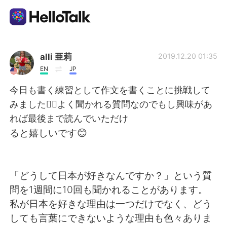
Language Exchange App
alli 亜莉
2019.12.20 01:35
EN
JP
AI Grammar Checker
今日も書く練習として作文を書くことに挑戦して
みました🧚‍♀️よく聞かれる質問なのでもし興味があ
English
れば最後まで読んでいただけ
ると嬉しいです😊
简体中文
繁體中文
「どうして日本が好きなんですか？」という質
Español
العربية
問を1週間に10回も聞かれることがあります。
私が日本を好きな理由は一つだけでなく、どう
Français
Deutsch
しても言葉にできないような理由も色々ありま