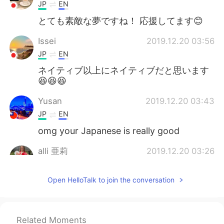
JP
EN
とても素敵な夢ですね！ 応援してます😊
Issei
2019.12.20 03:56
JP
EN
ネイティブ以上にネイティブだと思います
😆😆😆
Yusan
2019.12.20 03:43
JP
EN
omg your Japanese is really good
alli 亜莉
2019.12.20 03:26
EN
JP
Open HelloTalk to join the conversation
@Nana 奈々
🇯🇵💕🇺🇸
Nana 奈々
2019.12.20 03:09
JP
EN
Related Moments