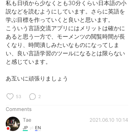
日本語
한국어
私も日頃から少なくとも30分くらい日本語の小
説などを読むようにしています。さらに英語を
Русский
ไทย
学ぶ目標を作っていくと良いと思います。
こういう言語交流アプリにはメリットは確かに
Indonesia
Italiano
あると思う一方で、モーメンツの閲覧時間が長
くなり、時間潰しみたいなものになってしま
Türkçe
Tiếng Việt
い、良い言語学習のツールになるとは限らない
と感じています。
Português
あ互いに頑張りましょう
53
2
Comments
Tae
2021.06.10 10:14
JP
EN