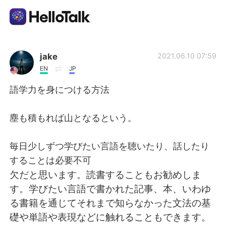
Language Exchange App
jake
2021.06.10 07:59
EN
JP
AI Grammar Checker
語学力を身につける方法
English
塵も積もれば山となるという。
毎日少しずつ学びたい言語を聴いたり、話したり
简体中文
繁體中文
することは必要不可
欠だと思います。読書することもお勧めしま
Español
العربية
す。学びたい言語で書かれた記事、本、いわゆ
る書籍を通じてそれまで知らなかった文法の基
Français
Deutsch
礎や単語や表現などに触れることもできます。