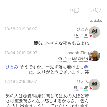
日本語
한국어
11
51
Русский
ไทย
تعليقات
Indonesia
Italiano
2019.06.07 13:58
ひとみ
EN
JP
Türkçe
Tiếng Việt
そんな夜もあるよね〜…🍶🌉
Português
2019.06.07 13:04
Joseph Ting
KR
JP
MS
CN
EN
そうですか。一先ず落ち着けまし
@ひとみ
た。ありがとうございます。笑
2019.06.07 12:49
ひとみ
EN
JP
男の人は恋愛/結婚に関しては女の人ほど若
さは重要視されない感じするからさ。 色ん
な人に出会うようにしてたらいつかは会え