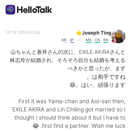
تطبيق تبادل اللغة
Joseph Ting
2019.06.06 15:19
KR
JP
MS
CN
EN
AI Grammar Checker
山ちゃんと蒼井さんの次に、EXILE AKIRAさんと
林志玲が結婚され、そろそろ自分も結婚を考える
العربية
べきかと思ったが、まず
は相手ですね。
はい、頑張ります。😅
English
简体中文
First it was Yama-chan and Aoi-san then,
繁體中文
Español
EXILE AKIRA and Lin Chiling got married so I
thought I should think about it but I have to
Français
Deutsch
first find a partner. Wish me luck. 😂