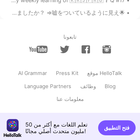
#17 Weekly Learning - Korean 📝 Hello HT friends 😄, Welcome to my weekly learning of 🇰🇷🇯🇵🇷🇺 ❓ Q...
そうです！羨ましい限りです。😌
@Mami
🌟Hellotalkの友達からの質問トップ5🌟 ①日本に行ったことはありますか？ ⇒はい:) 東京、金沢、大阪いたことある ②日本語はどれくらい習いましたか？ ⇒嘘をついているように見え...
2019.06.06 15:22
Mami
EN
JP
تابعونا
2組とも素敵な夫婦だよね〜☺️
AI Grammar
Press Kit
موقع HelloTalk
Language Partners
وظائف
Blog
معلومات عنا
تعلم اللغات مع أكثر من 50
فتح التطبيق
مليون متحدث أصلي مجانًا!