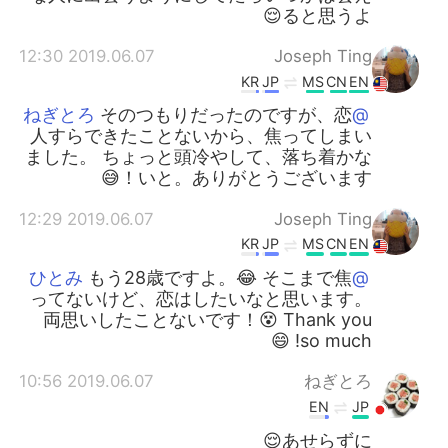
ると思うよ😌
2019.06.07 12:30
Joseph Ting
KR
JP
MS
CN
EN
そのつもりだったのですが、恋
@ねぎとろ
人すらできたことないから、焦ってしまい
ました。 ちょっと頭冷やして、落ち着かな
いと。ありがとうございます！😅
2019.06.07 12:29
Joseph Ting
KR
JP
MS
CN
EN
もう28歳ですよ。😂 そこまで焦
@ひとみ
ってないけど、恋はしたいなと思います。
両思いしたことないです！😵 Thank you
so much! 😄
2019.06.07 10:56
ねぎとろ
EN
JP
あせらずに😌