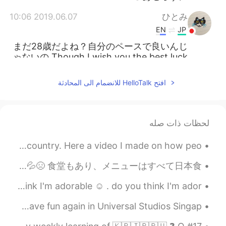
2019.06.07 10:06
ひとみ
EN
JP
まだ28歳だよね？自分のペースで良いんじ
ゃないの Though I wish you the best luck
🤞🤞
افتح HelloTalk للانضمام الى المحادثة
2019.06.06 22:06
Joseph Ting
KR
JP
MS
CN
EN
Oh! That is lovely. Congratulations
@Mu
لحظات ذات صله
to them! 🎉
There are ways to master a language without going to that country. Here a video I made on how peo...
2019.06.06 21:24
Mu
KR
JP
今日は日本人の友達と温泉に行きました！ 入場時に浴衣を提供してくれった。実はシンガポールの温泉で服を脱ぐ勇気がないので、使い捨て下着を提供してくれます！💦😣 食堂もあり、メニューはすべて日本食！...
Recently my friend she married with
Hello, my name is Akira.. nice to meet you all😊. I think I'm adorable ☺ . do you think I'm ador...
Taiwanese too!!
A View of Sentosa and cable cars behind me~😍 I want to have fun again in Universal Studios Singap...
2019.06.06 15:27
Joseph Ting
KR
JP
MS
CN
EN