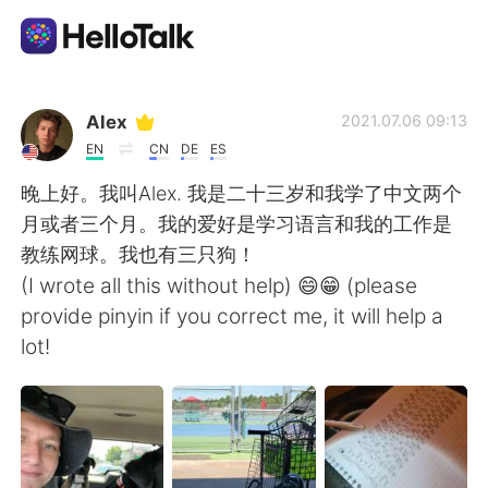
Language Exchange App
Alex
2021.07.06 09:13
EN
CN
DE
ES
AI Grammar Checker
晚上好。我叫Alex. 我是二十三岁和我学了中文两个
月或者三个月。我的爱好是学习语言和我的工作是
English
教练网球。我也有三只狗！
(I wrote all this without help) 😄😁 (please
provide pinyin if you correct me, it will help a
简体中文
繁體中文
lot!
Español
العربية
Français
Deutsch