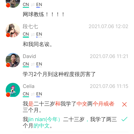
CN
EN
网球教练！！！！
段七七
2021.07.06 12:02
CN
EN
和我同名诶。
David
2021.07.06 11:21
CN
EN
学习2个月到这种程度很厉害了
Celia
2021.07.06 11:15
CN
EN
我
是
二十三岁
和
我学了
中文
两
个月或者
三个月。
我
jin nian(今年）
二十三岁
，
我学了两三
个月
的中文
。