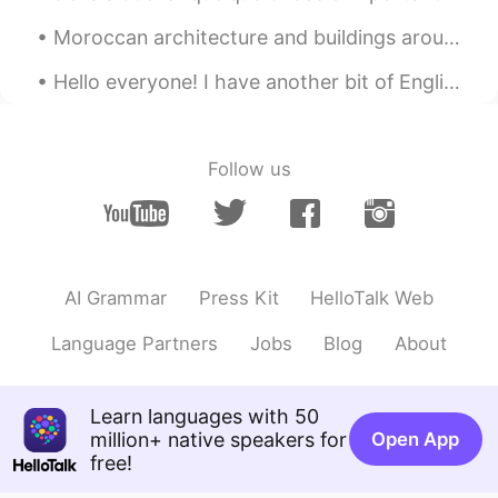
我
也有
三
只
狗！
Moroccan architecture and buildings around the world Part 1 🇲🇦 🌎 - 1st picture: Mohammed VI Cul...
我
养了
三
条
狗！
Hello everyone! I have another bit of English slang for you today! The slang phrase is “it is wh...
Alisa 李诗梦
2021.07.06 10:33
CN
EN
Follow us
好巧，我有三只猫
Alex
2021.07.06 09:42
EN
CN
DE
ES
@简狄96
我不知道
AI Grammar
Press Kit
HelloTalk Web
简狄96
2021.07.06 09:41
Language Partners
Jobs
Blog
About
CN
EN
It is said people who get a pet have a
Learn languages with 50
certain special temperament. Do you
million+ native speakers for
know what is it?
Open App
free!
Zoe
2021.07.06 09:39