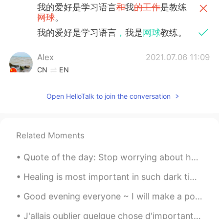
我的爱好是学习语言
和
我
的工作
是教练
网球
。
我的爱好是学习语言
，
我是
网球
教练。
Alex
2021.07.06 11:09
CN
EN
我
叫
Alex.
Open HelloTalk to join the conversation
我
是
Alex.
我
是
二十三岁
和我
学
了
中文两
个月或者
三个月。
Related Moments
我二十三岁
了，
学中文
也有
两三个月
Quote of the day: Stop worrying about how stressed you are, instead remember how blessed you...
了
。
Healing is most important in such dark times. When your life is filled with struggle, never fear ...
我的
爱好是学习语言
和我的
工作是教练
网球
。
Good evening everyone ~ I will make a post of me singing soon! But first….. let me help you with...
爱好是学习语言
，
工作是
网球
教练。
J'allais oublier quelque chose d'important. 我差点忘了某些重要的事情。 解析: oublier v.t. 忘记；不计较；忽略 J'ai oubli...