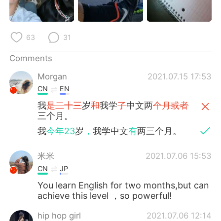
日本語
한국어
Русский
ไทย
63
31
Indonesia
Italiano
Comments
Morgan
2021.07.15 17:53
Türkçe
Tiếng Việt
CN
EN
Português
我
是二十三
岁
和
我学
了
中文两
个月或者
三个月。
我
今年23
岁
，
我学中文
有
两三个月。
米米
2021.07.06 15:53
CN
JP
You learn English for two months,but can
achieve this level ，so powerful!
hip hop girl
2021.07.06 12:14