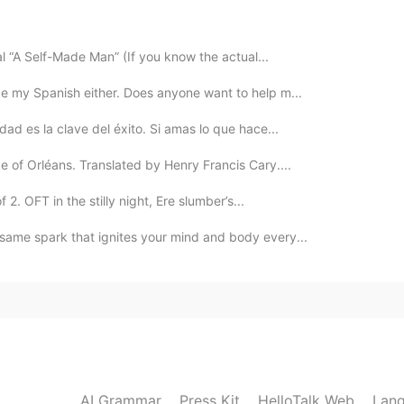
al “A Self-Made Man” (If you know the actual...
2020.04.13 00:10
tice my Spanish either. Does anyone want to help m...
cidad es la clave del éxito. Si amas lo que hace...
ke of Orléans. Translated by Henry Francis Cary....
2020.04.13 00:01
 2. OFT in the stilly night, Ere slumber’s...
e same spark that ignites your mind and body every...
2020.04.12 23:59
2020.04.12 23:59
AI Grammar
Press Kit
HelloTalk Web
Lang