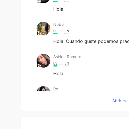
Hola!
Nubia
ES
EN
Hola! Cuando guste podemos pract
Ashlee Romero
ES
EN
Hola
Ro
ES
EN
Abrir He
Hello! I can I help you if you want.
Joseph
ES
EN