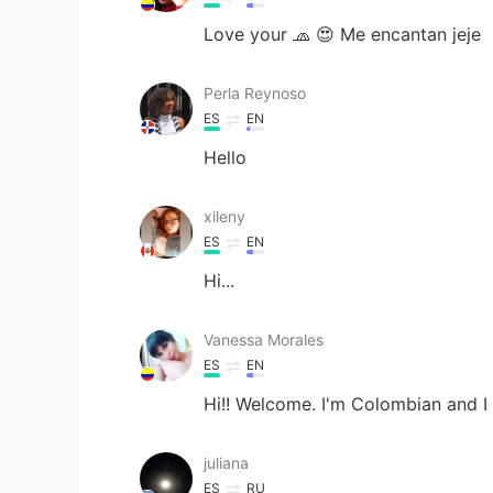
Love your 🧢 😍 Me encantan jeje
Perla Reynoso
ES
EN
Hello
xileny
ES
EN
Hi...
Vanessa Morales
ES
EN
Hi!! Welcome. I'm Colombian and I t
juliana
ES
RU