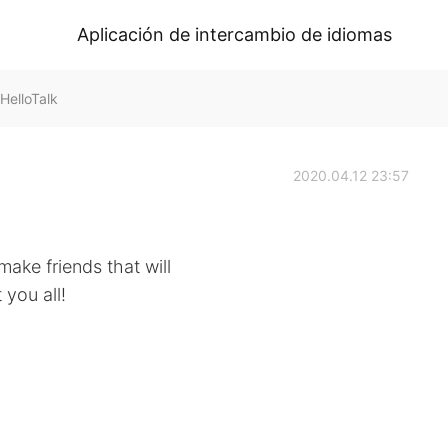
Aplicación de intercambio de idiomas
elloTalk
2020.04.12 23:57
make friends that will
you all!