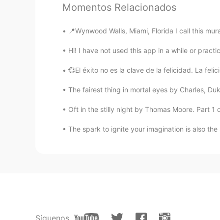
Momentos Relacionados
Hey there bro
📍Wynwood Walls, Miami, Florida I call this mur
karlyvel
Hi! I have not used this app in a while or prac
ES
EN
Hi I can help u
💞El éxito no es la clave de la felicidad. La feli
The fairest thing in mortal eyes by Charles, Du
JD Villafuerte
ES
EN
Oft in the stilly night by Thomas Moore. Part 1 of
Hi, nice to meet you too!
The spark to ignite your imagination is also th
Andrea
ES
EN
Hi 🙂
Marleny
Síguenos
ES
EN