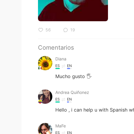
56
19
Comentarios
Diana
ES
EN
Mucho gusto 🖐
Andrea Quiñonez
ES
EN
Hello , i can help u with Spanish wh
MaFe
ES
EN