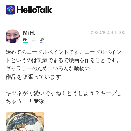
Aplicativo de troca de idioma
Mi H.
2020.10.08 14:00
EN
JP
AI Grammar Checker
始めてのニードルペイントです。ニードルペイン
トというのは刺繍でまるで絵画を作ることです。
Português
ギャラリーのため、いろんな動物の
作品を頑張っています。
English
简体中文
キツネが可愛いですね！どうしよう？キープし
ちゃう！！♥️🦊
繁體中文
Español
العربية
Français