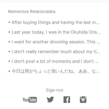
Momentos Relacionados
After buying things and having the last meal at a shop near the station, I returned to Nagoya fro...
Last year today, I was in the Okuhida Onsen-go area, leaving the Ryokan Kazeya satisfyingly after...
I went for another shooting session. This time, I had the archery range all to myself. I shot for...
I don't really remember much about my time in Sweden last year because it was mostly just resting...
I don't post a lot of moments and I don't write a lot of comments but I like all the posts as muc...
今日は雨がちょっと強いんだね。 ああ、なんて日なの、傘を忘れるために。 It seems to be raining heavily today. What a day to forget t...
Siga-nos