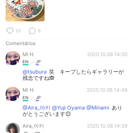
Deutsch
日本語
한국어
Русский
52
6
ไทย
Indonesia
Comentários
Italiano
Türkçe
Mi H.
2020.10.08 14:50
Tiếng Việt
EN
JP
@tsubura
笑 キープしたらギャラリーが
残念ですね🙈
Mi H.
2020.10.08 14:49
EN
JP
@Aira_아키 @Yuji Oyama @Minami
あり
がとうございます😊
Aira_아키
2020.10.08 14:29