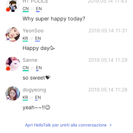
HT POLICE
2019.05.14 11:43
CN
EN
Why super happy today?
YeonSoo
2019.05.14 11:31
KR
EN
Happy day🥳
Sanne
2019.05.14 11:29
CN
EN
so sweet💝
dogyeong
2019.05.14 11:28
KR
EN
yeah~~!!😉
Apri HelloTalk per unirti alla conversazione