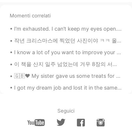
Momenti correlati
I’m exhausted. I can’t keep my eyes open. I have so much going on and I think I’m going crazy. Ju...
작년 크리스마스에 찍었던 사진이야 ㅋㅋ 올해 시간 너무 빨리 지나갔네 여러분 완전 천천히도 지나갔고 죽을때까지 2020년 기억 하겠지 이번 크리스마스에...
I know a lot of you want to improve your speaking. There's not many ways to do that besides a vid...
이 책을 산지 일주 넘었는데 겨우 8장의 서장밖에 못 읽었다. 역사를 알고 나면 맛이 달라진다니.. 나도 이 '정보의 맛있음'을 알고 싶다. 커피 재배지로 잘 알려진 남미...
🇬🇧♥️ My sister gave us some treats for our family video call games night! 💕😁🥰 We have: Cider, be...
I got my dream job and lost it in the same year because of corona. Hopefully this year will be be...
Seguici