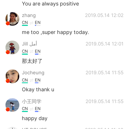
Deutsch
日本語
You are always positive
zhang
2019.05.14 12:02
한국어
Русский
CN
EN
ไทย
Indonesia
me too ,super happy today.
Jill أمل
2019.05.14 12:01
Türkçe
Tiếng Việt
CN
EN
Português
那太好了
Jocheung
2019.05.14 11:55
CN
EN
Okay thank u
小王同学
2019.05.14 11:55
CN
EN
happy day