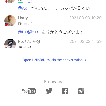
EN
JP
@Aoi
ざんねん。。。カッパが見たい
Harry
2021.03.03 19:29
EN
JP
@tu @Hiro
ありがとうございます！
Poさん 포상
2021.03.03 11:59
JP
EN
上高地😳✨この場所綺麗だよね〜🥰 おすす
Open HelloTalk to join the conversation
めです✨
mikan
2021.03.03 11:56
JP
EN
DE
FR
Follow us
河童橋、通ったことがあります👍 良い場所
ですよ～。いつか行ってみてください。
Atsushi
2021.03.03 11:52
JP
EN
ES