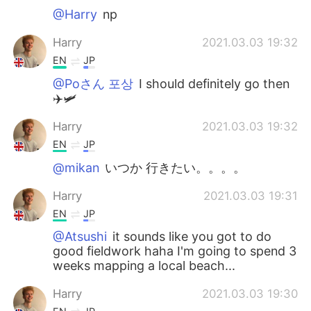
@Harry
np
Harry
2021.03.03 19:32
EN
JP
@Poさん 포상
I should definitely go then
✈️🛩️
Harry
2021.03.03 19:32
EN
JP
@mikan
いつか 行きたい。。。。
Harry
2021.03.03 19:31
EN
JP
@Atsushi
it sounds like you got to do
good fieldwork haha I'm going to spend 3
weeks mapping a local beach...
Harry
2021.03.03 19:30