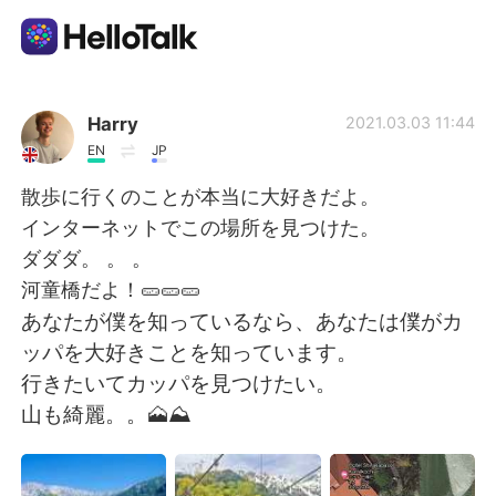
Language Exchange App
Harry
2021.03.03 11:44
EN
JP
AI Grammar Checker
散歩に行くのことが本当に大好きだよ。
インターネットでこの場所を見つけた。
English
ダダダ。 。 。
河童橋だよ！🥒🥒🥒
あなたが僕を知っているなら、あなたは僕がカ
简体中文
繁體中文
ッパを大好きことを知っています。
行きたいてカッパを見つけたい。
Español
العربية
山も綺麗。。🗻⛰️
Français
Deutsch