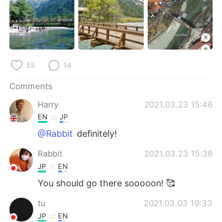
日本語
한국어
Русский
ไทย
Indonesia
Italiano
55
14
Türkçe
Tiếng Việt
Comments
Português
Harry
2021.03.23 15:46
EN
JP
@Rabbit
definitely!
Rabbit
2021.03.23 15:38
JP
EN
You should go there sooooon! 🥰
tu
2021.03.03 19:33
JP
EN