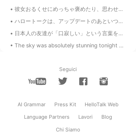
彼女おるくせにめっちゃ褒めたり、思わせぶりなこと言ってくれる常識ない奴が結構くるわけ。外国人やから許してくれるんやろなって思いながらくだらねー行動するけど、マジで調子乗りすぎやと思う。うちも同じ...
ハロートークは、アップデートのあといつもクラッシュされてる。😖😖😖 この「visitor」のリストが全然必要じゃない！👀言語の習うことにそれは無駄だと思います。クラッシュしなくて信頼性のアプリの...
日本人の友達が「口寂しい」という言葉を教えてくれました！🤔👀 It means: "口が寂しいので、お腹が空いていないのに食べているということです。" それはおかしいです 😂😂🤣🤣 これを...
The sky was absolutely stunning tonight 😎 The weather has been warm lately 😏 I will enjoy it whil...
Seguici
AI Grammar
Press Kit
HelloTalk Web
Language Partners
Lavori
Blog
Chi Siamo