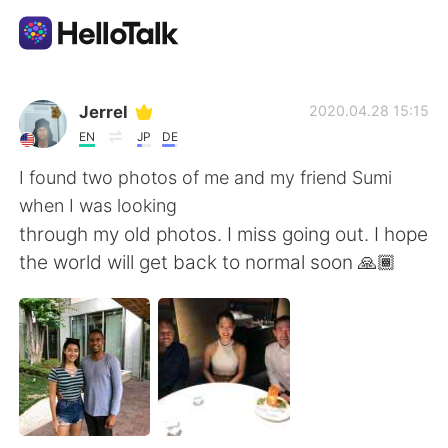
App di scambio linguistico
Jerrel
2020.04.28 15:15
EN
JP
DE
AI Grammar Checker
I found two photos of me and my friend Sumi
when I was looking
Italiano
through my old photos. I miss going out. I hope
the world will get back to normal soon 🙏🏾
English
简体中文
繁體中文
Español
العربية
Français