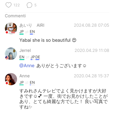
Deutsch
日本語
122
5
한국어
Русский
Commenti
あいり AIRI
2024.08.28 07:05
ไทย
Indonesia
JP
EN
Türkçe
Tiếng Việt
Yabai she is so beautiful 😍
Jerrel
2020.04.29 11:08
Português
EN
JP
DE
@Anne
ありがとうございます☺️
Anne
2020.04.28 15:37
JP
EN
すみれさんテレビでよく見かけますが大好
きです☺️💕 一度、街でお見かけしたことが
あり、とても綺麗な方でした！ 良い写真で
すね✨