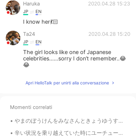
Haruka
2020.04.28 15:23
JP
EN
I know her💃🏻
Ta24
2020.04.28 15:20
JP
EN
The girl looks like one of Japanese
celebrities......sorry I don’t remember..😂
😂
Apri HelloTalk per unirti alla conversazione
Momenti correlati
やまのぼうけんをみなさんときょうゆうするのがすきです。- I like sharing my mountain adventures with you. This is a place cal...
辛い状況を乗り越えていた時にユーチューブ動画を観て、彼女の言葉おかげで、気が楽になりました。 もうその動画が見つからないけど、彼女が言ったことをみなさんとシェアしたいです。 私は彼女が言ったこと...