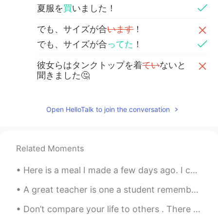
夏服を
買
いました！
でも、サイズが合
います
！
でも、サイズが合
ってた
！
彼女らはタンクトップを着
てい
ないと
聞きました🤔
彼女らはタンクトップを
あまり
着ない
と聞きました🤔
sounds better, I think
Open HelloTalk to join the conversation
😊
ジャスミン Jasmine
2020.06.16 04:38
JP
EN
Related Moments
日本だとあまり露出が高い服を着る人は少
Here is a meal I made a few days ago. I cooked ground beef and added onions and sweet peppers. Yo...
ないです… だけど、私は海外ファッション
が好きなので、タンクトップのような服を
A great teacher is one a student remembers and cherishes forever. Teachers have long lasting impa...
着たり、クロップドTシャツを着たりしま
す！
Don’t compare your life to others . There is no comparison between the sun and the moon, they shi...