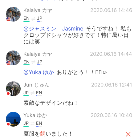
Kalaiya カヤ
2020.06.16 14:46
EN
JP
@ジャスミン Jasmine
そうですね！ 私も
クロップドシャツが好きです！特に暑い日
には笑
Kalaiya カヤ
2020.06.16 14:44
EN
JP
@Yuka ゆか
ありがとう！！🙇‍♀️☺️
Jun じゅん
2020.06.16 12:41
JP
EN
素敵なデザインだね！
Yuka ゆか
2020.06.16 10:40
JP
EN
夏服を
飼
いました！