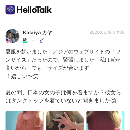
Language Exchange App
Kalaiya カヤ
2020.06.16 04:09
EN
JP
AI Grammar Checker
夏服を飼いました！アジアのウェブサイトの「ワ
ンサイズ」だったので、緊張しました。私は背が
English
高いから。でも、サイズが合います
！嬉しい〜笑
简体中文
繁體中文
夏の間、日本の女の子は何を着ますか？彼女ら
はタンクトップを着ていないと聞きました🤔
Español
العربية
Français
Deutsch