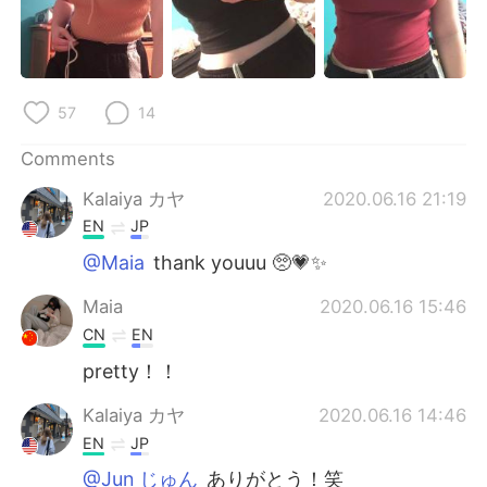
日本語
한국어
Русский
ไทย
57
14
Indonesia
Italiano
Comments
Türkçe
Tiếng Việt
Kalaiya カヤ
2020.06.16 21:19
Português
EN
JP
@Maia
thank youuu 🥺💗✨
Maia
2020.06.16 15:46
CN
EN
pretty！！
Kalaiya カヤ
2020.06.16 14:46
EN
JP
@Jun じゅん
ありがとう！笑