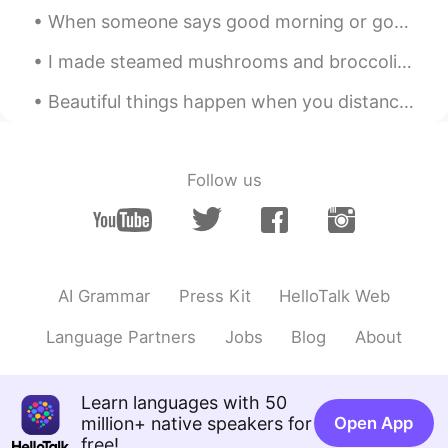
Kalaiya カヤ
2020.06.16 04:34
When someone says good morning or good night, even if our day hasn’t started well or wasn’t very ...
EN
JP
I made steamed mushrooms and broccoli with rice and spicy tuna. 😍. I just seemed to have made too...
@lily
no problem!! 😄💗
Beautiful things happen when you distance yourself from negativity ! Positive mind ❤️ Positive ...
lily
2020.06.16 04:29
JP
EN
@Kalaiya カヤ
Thank you so much 😊
Follow us
Kalaiya カヤ
2020.06.16 04:28
EN
JP
@lily
それもいいだと思います！でも、自
信を持ってください！きっとあなたは美し
AI Grammar
Press Kit
HelloTalk Web
い☺️✨
Language Partners
Jobs
Blog
About
Kalaiya カヤ
2020.06.16 04:25
EN
JP
Learn languages with 50
@Milla
おー！なるほど！私もタンクトップ
million+ native speakers for
Open App
よくきます☺️ 暑い時に便利です👍
free!