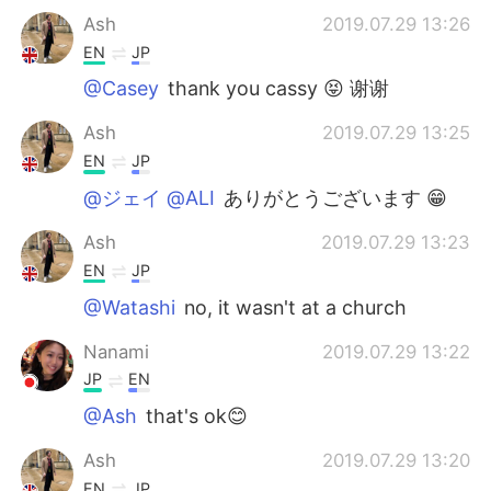
Ash
2019.07.29 13:26
EN
JP
@Casey
thank you cassy 😝 谢谢
Ash
2019.07.29 13:25
EN
JP
@ジェイ @ALI
ありがとうございます 😁
Ash
2019.07.29 13:23
EN
JP
@Watashi
no, it wasn't at a church
Nanami
2019.07.29 13:22
JP
EN
@Ash
that's ok😊
Ash
2019.07.29 13:20
EN
JP