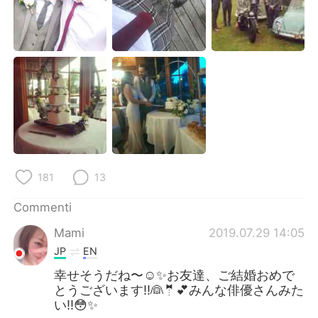
Deutsch
日本語
한국어
Русский
ไทย
Indonesia
Türkçe
Tiếng Việt
Português
181
13
Commenti
Mami
2019.07.29 14:05
JP
EN
幸せそうだね〜☺️✨お友達、ご結婚おめで
とうございます‼︎👰🤵💕みんな俳優さんみた
い‼︎😳✨