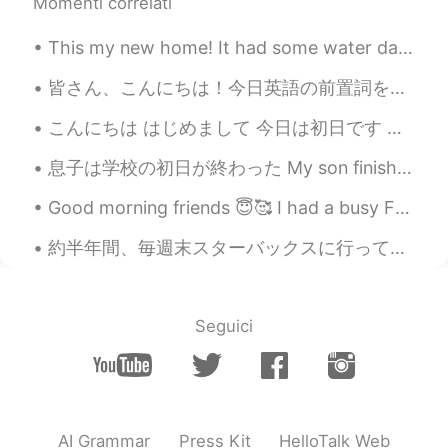
素敵な結婚式💒
Momenti correlati
Watashi
2019.07.29 13:03
This my new home! It had some water damage to the inside, but I'm currently fixing it. It might t...
JP
EN
皆さん、こんにちは！今日英語の前置詞を説明しますよ。アメリカの大学で英語のチューター３年間していて、日本の大学生は前置詞の使い方が難しそうでしたが、アメリカ人のネイティブの大学生も時々分かってい...
Is there church?
こんにちは はじめまして 今日は初日です 友達が欲しいです よろしくお願いします Hey there Today is my first day here I'm looking for fr...
du づー
2019.07.29 13:00
息子は学校の初日が終わった My son finished his first day of school 一年生になって色々が新しいのに、とても喜んでたそう He became a firs...
JP
EN
That so nice pictures! I like the third
Good morning friends 😇🥰 I had a busy Friday getting ready for the 4th of July. 🇺🇸🎉🎊🧨💥🇺🇸🎉🎊🧨💥🇺🇸🎉🧨...
picture😊
約半年間、毎週末スターバックスに行って勉強してる。12月末ロサンゼルスに帰る中、スターバックスに行ってコーヒーを買った。店員さんはちょっと会話して、僕帰った。(いつも同じ店員さんと会話してる！)...
Nanami
2019.07.29 13:00
JP
EN
ちょっと酔っ
た
ったけど
🤪
Seguici
ちょっと酔っ
ちゃ
ったけど🤪
AI Grammar
Press Kit
HelloTalk Web