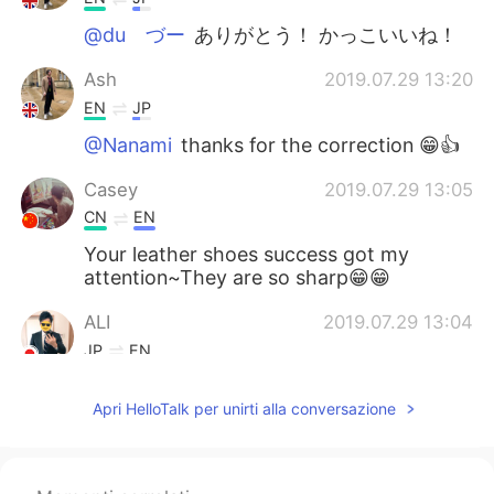
@du づー
ありがとう！ かっこいいね！
Ash
2019.07.29 13:20
EN
JP
@Nanami
thanks for the correction 😁👍
Casey
2019.07.29 13:05
CN
EN
Your leather shoes success got my
attention~They are so sharp😁😁
ALI
2019.07.29 13:04
JP
EN
素敵！！
Apri HelloTalk per unirti alla conversazione
ジェイ
2019.07.29 13:04
JP
EN