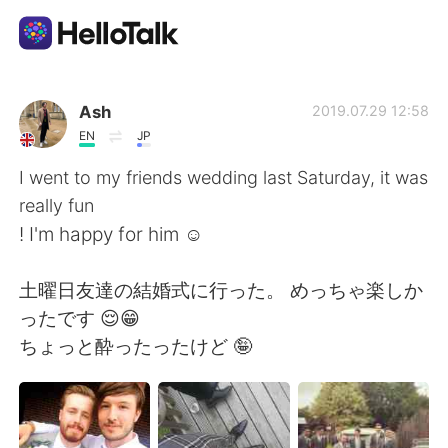
App di scambio linguistico
Ash
2019.07.29 12:58
EN
JP
AI Grammar Checker
I went to my friends wedding last Saturday, it was
really fun
Italiano
! I'm happy for him ☺️
土曜日友達の結婚式に行った。 めっちゃ楽しか
English
简体中文
ったです 😌😁
ちょっと酔ったったけど 🤪
繁體中文
Español
العربية
Français