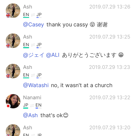
Ash
2019.07.29 13:26
EN
JP
@Casey
thank you cassy 😝 谢谢
Ash
2019.07.29 13:25
EN
JP
@ジェイ @ALI
ありがとうございます 😁
Ash
2019.07.29 13:23
EN
JP
@Watashi
no, it wasn't at a church
Nanami
2019.07.29 13:22
JP
EN
@Ash
that's ok😊
Ash
2019.07.29 13:20
EN
JP