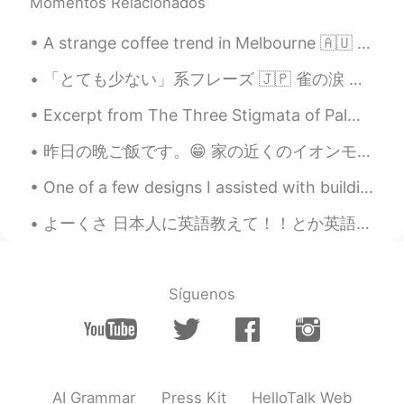
素敵な結婚式💒
Momentos Relacionados
Watashi
2019.07.29 13:03
A strange coffee trend in Melbourne 🇦🇺 Back in 2017, a cafe in Melbourne made news headlines wi...
JP
EN
「とても少ない」系フレーズ 🇯🇵 雀の涙 （sparrow’s tears） 🇺🇸 Small potatoes （小サイズ芋） 🇺🇸 Peanuts（P豆） 例：俺の給料なんて、雀の涙だ ...
Is there church?
Excerpt from The Three Stigmata of Palmer Eldritch by Philip K.D. “Oh no,” she said, still smili...
du づー
2019.07.29 13:00
昨日の晩ご飯です。😁 家の近くのイオンモールのフードコートで食べました。🤸 そこの台湾まぜそばは麺の量が少ないけど、追い飯を食べたら、お腹がいっぱいになります。 そして、美味しいので、満足し...
JP
EN
That so nice pictures! I like the third
One of a few designs I assisted with building. Open plan living is the way to go. Interior design...
picture😊
よーくさ 日本人に英語教えて！！とか英語の勉強に関する質問が来るわけ。日本語を勉強してる人たちも日本語の宿題をチェックしてくれんかな？とかよく依頼する。もーうちはどんだけの暇人に見えるん？ガチで...
Nanami
2019.07.29 13:00
JP
EN
ちょっと酔っ
た
ったけど
🤪
Síguenos
ちょっと酔っ
ちゃ
ったけど🤪
AI Grammar
Press Kit
HelloTalk Web