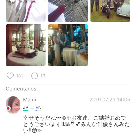
日本語
한국어
Русский
ไทย
Indonesia
Italiano
Türkçe
Tiếng Việt
Português
181
13
Comentarios
Mami
2019.07.29 14:05
JP
EN
幸せそうだね〜☺️✨お友達、ご結婚おめで
とうございます‼︎👰🤵💕みんな俳優さんみた
い‼︎😳✨