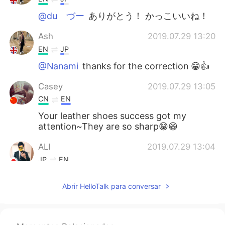
@du づー
ありがとう！ かっこいいね！
Ash
2019.07.29 13:20
EN
JP
@Nanami
thanks for the correction 😁👍
Casey
2019.07.29 13:05
CN
EN
Your leather shoes success got my
attention~They are so sharp😁😁
ALI
2019.07.29 13:04
JP
EN
素敵！！
Abrir HelloTalk para conversar
ジェイ
2019.07.29 13:04
JP
EN