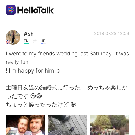
Aplicación de intercambio de idiomas
Ash
2019.07.29 12:58
EN
JP
AI Grammar Checker
I went to my friends wedding last Saturday, it was
really fun
Español
! I'm happy for him ☺️
土曜日友達の結婚式に行った。 めっちゃ楽しか
English
简体中文
ったです 😌😁
ちょっと酔ったったけど 🤪
繁體中文
العربية
Français
Deutsch