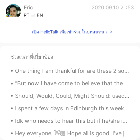
Eric
2020.09.10 21:53
PT
EN
Da próxima vez, se conseguir, visite
เปิด HelloTalk เพื่อเข้าร่วมในบทสนทนา
Florianópolis e Balneário Camboriú,
valerá a pena também, são duas cidades
maravilhosas.
ช่วงเวลาที่เกี่ยวข้อง
brubs
2020.09.10 21:52
PT
EN
One thing I am thankful for are these 2 souls... ❤️ Probably the purest form of love that I will ...
Praia do Arpoador!!! Eu amo 😃🍃
“But now I have come to believe that the whole world is an enigma, a harmless enigma that is made...
BRUNO LOPES
2020.09.10 21:46
Should, Would, Could, Might Should: used when suggesting something is the better alternative. I...
PT
EN
Será sempre bem vindo! ❤😍
I spent a few days in Edinburgh this week. We did lots of walking and ate a lot of haggis. A ve...
Idk who needs to hear this but if he/she is not giving you the same energy - time to move on Pos...
Hey everyone, 👋🏼 Hope all is good. I've just read another poem and recorded it, you can respond ...