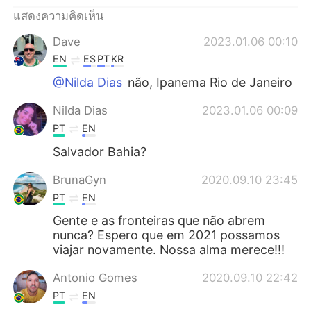
Deutsch
日本語
แสดงความคิดเห็น
한국어
Русский
Dave
2023.01.06 00:10
EN
ES
PT
KR
Indonesia
Italiano
@Nilda Dias
não, Ipanema Rio de Janeiro
Türkçe
Tiếng Việt
Nilda Dias
2023.01.06 00:09
PT
EN
Português
Salvador Bahia?
BrunaGyn
2020.09.10 23:45
PT
EN
Gente e as fronteiras que não abrem
nunca? Espero que em 2021 possamos
viajar novamente. Nossa alma merece!!!
Antonio Gomes
2020.09.10 22:42
PT
EN