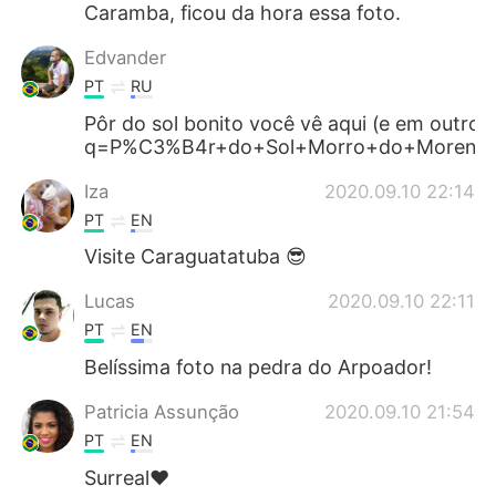
Caramba, ficou da hora essa foto.
Edvander
PT
RU
Pôr do sol bonito você vê aqui (e em outro
q=P%C3%B4r+do+Sol+Morro+do+Moreno&p
Iza
2020.09.10 22:14
PT
EN
Visite Caraguatatuba 😎
Lucas
2020.09.10 22:11
PT
EN
Belíssima foto na pedra do Arpoador!
Patricia Assunção
2020.09.10 21:54
PT
EN
Surreal❤