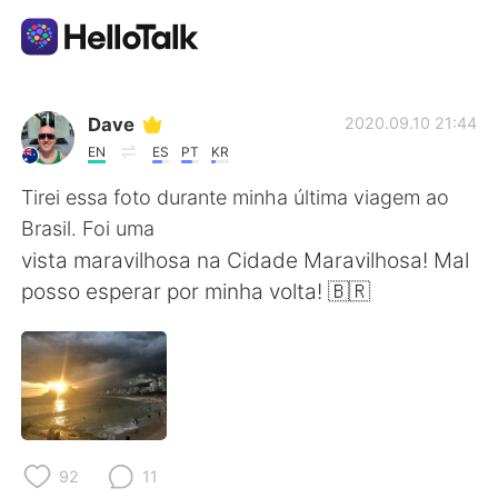
แอปแลกเปลี่ยนทางภาษา
Dave
2020.09.10 21:44
EN
ES
PT
KR
AI Grammar Checker
Tirei essa foto durante minha última viagem ao
Brasil. Foi uma
ไทย
vista maravilhosa na Cidade Maravilhosa! Mal
posso esperar por minha volta! 🇧🇷
English
简体中文
繁體中文
Español
العربية
Français
92
11