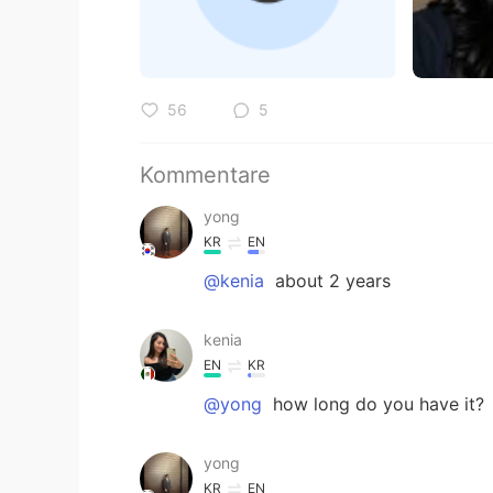
56
5
Kommentare
yong
KR
EN
@kenia
about 2 years
kenia
EN
KR
@yong
how long do you have it?
yong
KR
EN