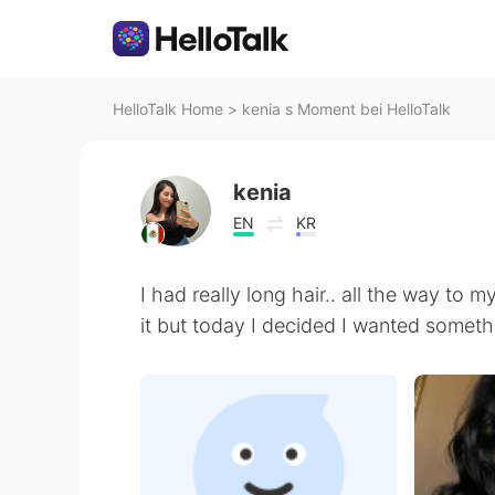
HelloTalk Home
>
kenia s Moment bei HelloTalk
kenia
EN
KR
I had really long hair.. all the way to 
it but today I decided I wanted something