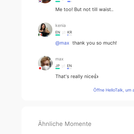
Me too! But not till waist..
kenia
EN
KR
@max
thank you so much!
max
JP
EN
That's really nice👍
Öffne HelloTalk, um 
Ähnliche Momente