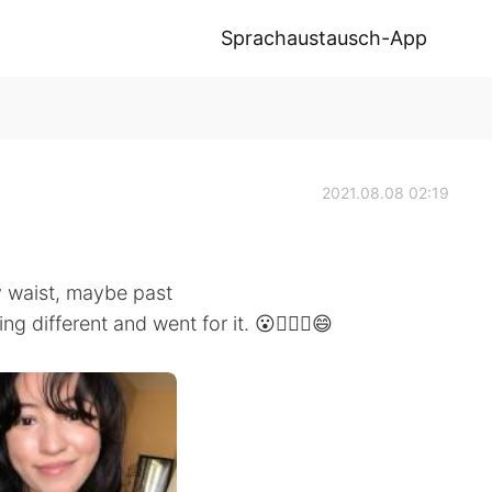
Sprachaustausch-App
2021.08.08 02:19
my waist, maybe past
 different and went for it. 😮💇🏻‍♀️😄