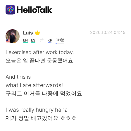
Language Exchange App
Luis
2020.10.24 04:45
CN繁
EN
ES
KR
AI Grammar Checker
I exercised after work today.
오늘은 일 끝나면 운동했어요.
English
And this is
what I ate afterwards!
简体中文
繁體中文
구리고 이거를 나중에 먹었어요!
Español
العربية
I was really hungry haha
제가 정말 배고팠어요 ㅎㅎㅎ
Français
Deutsch