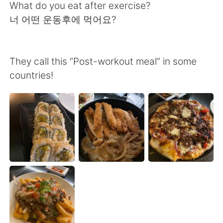
日本語
한국어
What do you eat after exercise?
너 어떤 운동후에 먹어요?
Русский
ไทย
Indonesia
Italiano
They call this “Post-workout meal” in some
countries!
Türkçe
Tiếng Việt
Português