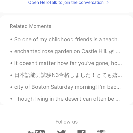
Open HelloTalk to join the conversation
Related Moments
So one of my childhood friends is a teaches high school anatomy and physiology and she is struggl...
enchanted rose garden on Castle Hill. 🌿 For many years, the Rose Garden at Castle Hill in the Ip...
It doesn’t matter how far you’ve gone, how deep you’ve gotten yourself into, or where you are now...
日本語能力試験N3合格しました！とても嬉しいです！！😄 私はここまでした動力甲斐あった！ハロートークの皆さんの協力本当に感謝しています！心からありがとうございます！:)) さて今年N2の試験頑張...
city of Boston Saturday morning! I'm back from Florida from three days ago . ☺️😁 ahhhh missed Bos...
Though living in the desert can often be boring, I do really enjoy the sunsets of Arizona. The b...
Follow us