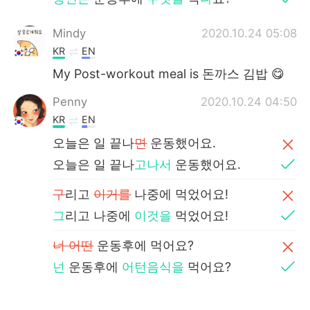
Mindy
2020.10.24 05:08
KR
EN
My Post-workout meal is 돈까스 김밥 😋
Penny
2020.10.24 04:50
KR
EN
오늘은 일 끝나
면
운동했어요.
오늘은 일 끝나
고나서
운동했어요.
구
리고
이거를
나중에 먹었어요!
그
리고 나중에
이것을
먹었어요!
너 어떤
운동후에 먹어요?
넌
운동후에
어턴음식을
먹어요?