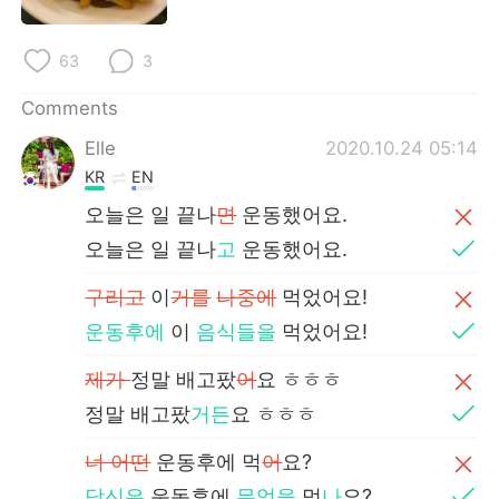
63
3
Comments
Elle
2020.10.24 05:14
KR
EN
오늘은 일 끝나
면
운동했어요.
오늘은 일 끝나
고
운동했어요.
구리고
이
거를
나중에
먹었어요!
운동후에
이
음식들을
먹었어요!
제가
정말 배고팠
어
요 ㅎㅎㅎ
정말 배고팠
거든
요 ㅎㅎㅎ
너 어떤
운동후에 먹
어
요?
당신은
운동후에
무엇을
먹
나
요?