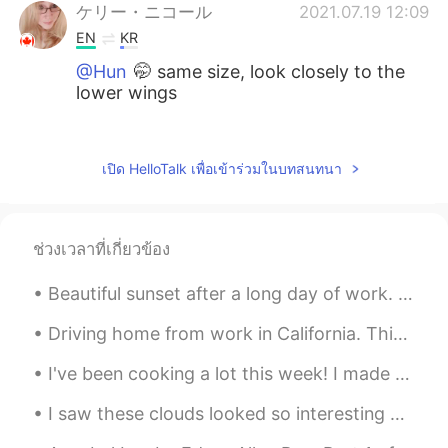
ケリー・ニコール
2021.07.19 12:09
EN
KR
@Hun
🤭 same size, look closely to the
lower wings
Hun
2021.07.19 12:09
KR
EN
เปิด HelloTalk เพื่อเข้าร่วมในบทสนทนา
I have no idea my best guess would be
difference in size?
ช่วงเวลาที่เกี่ยวข้อง
ケリー・ニコール
2021.07.19 12:08
EN
KR
Beautiful sunset after a long day of work. In the second picture, you can see Venus on the bottom...
@Alexander
close but nope, look closely
to the wings by their tails
Driving home from work in California. This is sunrise because I work night shift. Anyone else noc...
I've been cooking a lot this week! I made cake using earl grey tea, which I really like. I also m...
Alexander
2021.07.19 12:07
CN
EN
I saw these clouds looked so interesting on the way home and had to go up to my roof to see bette...
The width of their tails