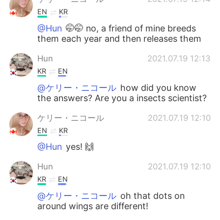
EN
KR
@Hun
🤭🤭 no, a friend of mine breeds
them each year and then releases them
Hun
2021.07.19 12:13
KR
EN
@ケリー・ニコール
how did you know
the answers? Are you a insects scientist?
ケリー・ニコール
2021.07.19 12:10
EN
KR
@Hun
yes! 🙌
Hun
2021.07.19 12:10
KR
EN
@ケリー・ニコール
oh that dots on
around wings are different!