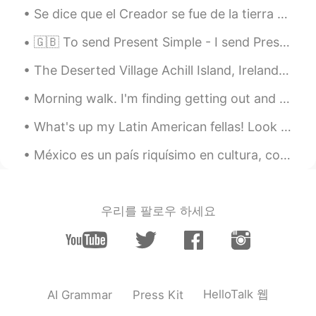
Se dice que el Creador se fue de la tierra al cielo para vigilarnos. Así él siempre está con cada...
@Ana Correa
gracias y de nada
🇬🇧 To send Present Simple - I send Present Continuous - I am sending Present Perfect - I have s...
Guillo
2021.04.19 01:47
ES
EN
The Deserted Village Achill Island, Ireland. 🍀 The site dates back 5,000 years however the last ...
@Mike
Ok saludos
Morning walk. I'm finding getting out and being in the sunshine (and nature) is really helpful ...
Hellen VR
2021.04.19 01:45
What's up my Latin American fellas! Look what I got here, hope I make you proud hahah ¿Qué pasa ...
ES
EN
México es un país riquísimo en cultura, colores, sabores, climas, gente y un montón de maravillas...
Estaba caminando por la universidad y
tomé unas fotos. Es uno de mis lugares
favoritos para dar un paso,
especialmente después de terminar las
우리를 팔로우 하세요
clases, porque los estudiantes se van y
todo queda muy tranquilo.
Ana Correa
2021.04.19 01:43
ES
EN
HelloTalk 웹
AI Grammar
Press Kit
Hermosas flores, Mike. Gracias por
compartirlas.