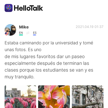
언어 교환 앱
Mike
2021.04.19 01:37
EN
ES
AI Grammar Checker
Estaba caminando por la universidad y tomé
unas fotos. Es uno
한국어
de mis lugares favoritos dar un paseo
especialmente después de terminan las
clases porque los estudiantes se van y es
English
简体中文
muy tranquilo.
繁體中文
Español
العربية
Français