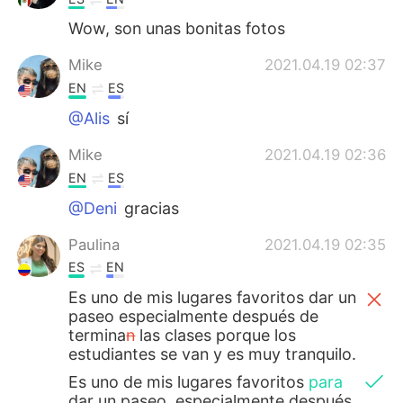
Wow, son unas bonitas fotos
Mike
2021.04.19 02:37
EN
ES
@Alis
sí
Mike
2021.04.19 02:36
EN
ES
@Deni
gracias
Paulina
2021.04.19 02:35
ES
EN
Es uno de mis lugares favoritos dar un
paseo especialmente después de
termina
n
las clases porque los
estudiantes se van y es muy tranquilo.
Es uno de mis lugares favoritos
para
dar un paseo
,
especialmente después