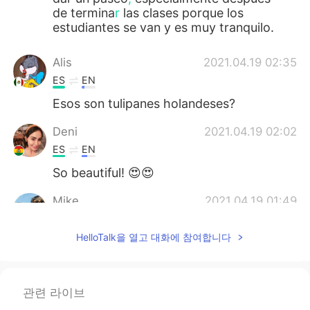
de termina
r
las clases porque los
estudiantes se van y es muy tranquilo.
Alis
2021.04.19 02:35
ES
EN
Esos son tulipanes holandeses?
Deni
2021.04.19 02:02
ES
EN
So beautiful! 😍😍
Mike
2021.04.19 01:49
EN
ES
HelloTalk을 열고 대화에 참여합니다
@Hellen VR
gracias, estaba pensando en
queda
Mike
2021.04.19 01:49
관련 라이브
EN
ES