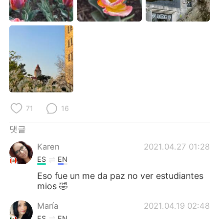
Deutsch
日本語
Русский
ไทย
Indonesia
Italiano
Türkçe
Tiếng Việt
Português
71
16
댓글
Karen
2021.04.27 01:28
ES
EN
Eso fue un me da paz no ver estudiantes
mios 🤣
María
2021.04.19 02:48
ES
EN