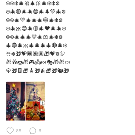
日本語
한국어
❄️❄️❄️🎄🎀🎄🎀🎄❄️❄️❄️
❄️🎄🔴🎄🎄🔵🎄🌲💛🎄❄️
Русский
ไทย
❄️❄️🎄💛🎄🎄🎄🔵🎄❄️❄️
❄️🎄🎀🔵🎄🔴🎄❤️🎄🎄❄️
Indonesia
Italiano
❄️❄️🎄🎄🎄💛🎄🎀🎄❄️❄️
🎄🔵🎄🎀🎄🎄🎄🎄🔴🎄❄️
Türkçe
Tiếng Việt
☃️❄️🎁💝🏾🏾🏾🎁💝❄️🦃
🎁🎁🍩🎁🎮👼🍬🎭🎁🎁🍬
Português
💎🎁🍫🎁🎸🎁🫂🎁🎁🐿️🎁
88
6