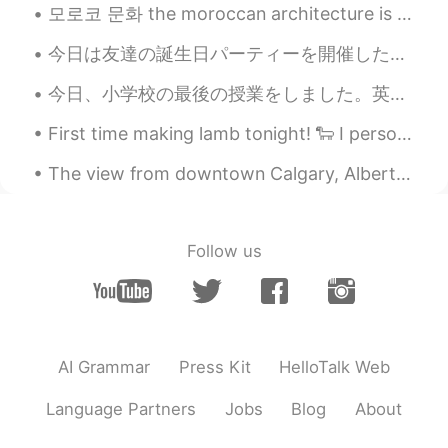
모로코 문화 the moroccan architecture is known by using different types of colorful mosaics and tiles ...
今日は友達の誕生日パーティーを開催した。サプライズパーティーだったけど、本の誕生日が1ヶ月前でロックダウンの最中だったから当日祝えなかったんだ。遅かったからやっぱり最初は意味不明なところあって気...
今日、小学校の最後の授業をしました。英語の先生の仕事は来週終わります。5年と6年生のみんなが色々、ゲームやメッセージを準備してくれて、本当に楽しかった。授業の終わりに必ず誰かが泣き出す、それを見...
First time making lamb tonight! 🐑 I personally do not eat lamb, but even with that being said -- ...
The view from downtown Calgary, Alberta. I took this photo a couple of years ago, but it really s...
Follow us
AI Grammar
Press Kit
HelloTalk Web
Language Partners
Jobs
Blog
About