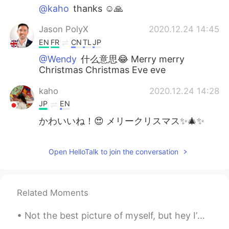
@kaho
thanks ☺️🙏
Jason PolyX
2020.12.24 14:45
EN
FR
CN
TL
JP
@Wendy
什么意思😂 Merry merry
Christmas Christmas Eve eve
kaho
2020.12.24 14:28
JP
EN
かわいいね！😍 メリークリスマス✨🎄✨
Open HelloTalk to join the conversation
Related Moments
Not the best picture of myself, but hey I’m out fishing.. no need for makeup or nice hair! 😉 anyw...