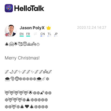
Language Exchange App
Jason PolyX
2020.12.24 14:27
EN
FR
CN
TL
JP
AI Grammar Checker
🎄🤗🌟🥰😇🙏👼⛄
English
Merry Christmas!
🌌🌙🌌✨🌌🌌✨🌌🌌👼🌌
简体中文
繁體中文
🌨️🎅🤶❄️❄️❄️❄️❄️🌨️☄️❄️
Español
العربية
🦌🦌🦌🦌🦌🌟❄️❄️🌠❄️❄️
❄️🦌🦌🦌❄️🎄❄️❄️❄️❄️❄️
Français
Deutsch
❄️❄️🦌❄️🎄❤️🎄❄️❄️❄️❄️