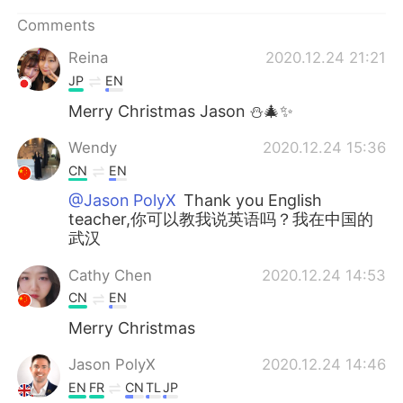
Comments
Reina
2020.12.24 21:21
JP
EN
Merry Christmas Jason ⛄🎄✨
Wendy
2020.12.24 15:36
CN
EN
@Jason PolyX
Thank you English
teacher,你可以教我说英语吗？我在中国的
武汉
Cathy Chen
2020.12.24 14:53
CN
EN
Merry Christmas
Jason PolyX
2020.12.24 14:46
EN
FR
CN
TL
JP