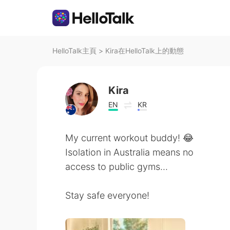
HelloTalk主頁
>
Kira在HelloTalk上的動態
Kira
EN
KR
My current workout buddy! 😂
Isolation in Australia means no
access to public gyms...
Stay safe everyone!