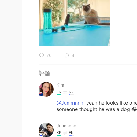
76
8
評論
Kira
EN
KR
@Junnnnnn
yeah he looks like one
someone thought he was a dog 
Junnnnnn
KR
EN