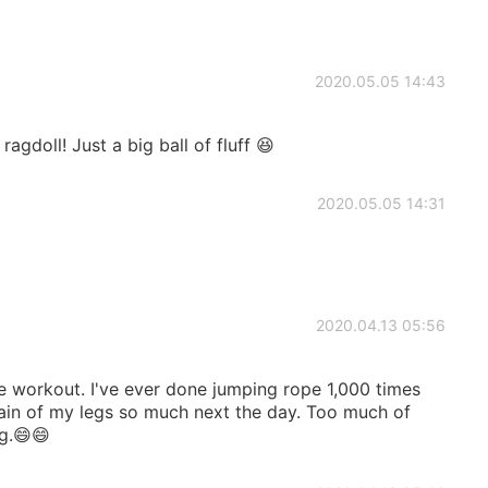
2020.05.05 14:43
ragdoll! Just a big ball of fluff 😆
2020.05.05 14:31
2020.04.13 05:56
e workout. I've ever done jumping rope 1,000 times
pain of my legs so much next the day. Too much of
g.😄😄