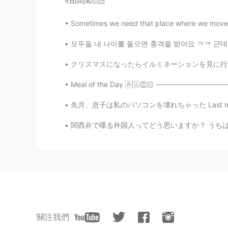
Sometimes we need that place where we move 
모두들 내 나이를 들으면 충격을 받아요 ㅋㅋ 근데 몇 살처럼 보여요 🤔 私の
クリスマスになったらイルミネーションを見に行きたくなりますよね。この曲を思い出します。ぜ
Meal of the Day 🇦🇺👏🏻 ————————————————————
先月、息子は私のパソコンを壊れちゃった Last month, my son accid
関西弁で喋る外国人ってどう思いますか？ うちは関西弁めっちゃ好きやねんけど、エセ関西弁
關注我們