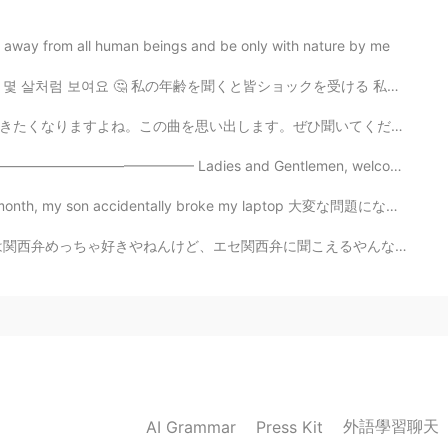
away from all human beings and be only with nature by me
年齢を聞くと皆ショックを受ける 私は何歳に見えますか？🤔 Everyone is shocked wh...
ひ聞いてください。🎄🎄🎁☃️ 土曜日の曲 クリスマスソング - Back number 録音は１分制...
———— Ladies and Gentlemen, welcome to the exciting firs...
entally broke my laptop 大変な問題になちゃった It was a very bi...
に聞こえるやんな？大阪に住んでた頃はよくホストシスターの話し方の真似しようとしてたからめちゃくちゃ関西弁や...
外語學習聊天
AI Grammar
Press Kit