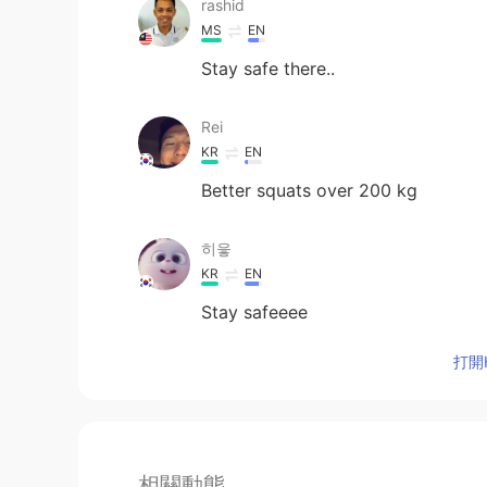
rashid
MS
EN
Stay safe there..
Rei
KR
EN
Better squats over 200 kg
히읗
KR
EN
Stay safeeee
打開H
相關動態