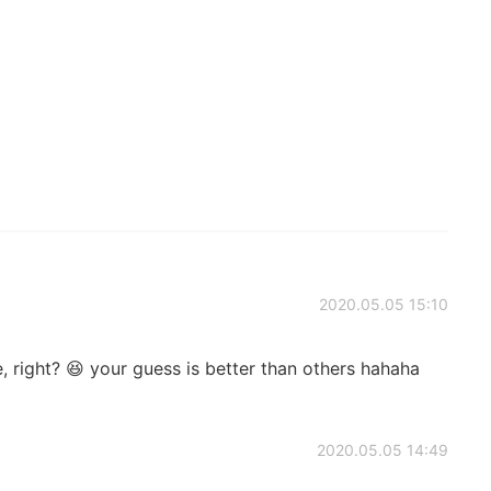
2020.05.05 15:10
, right? 😆 your guess is better than others hahaha

2020.05.05 14:49