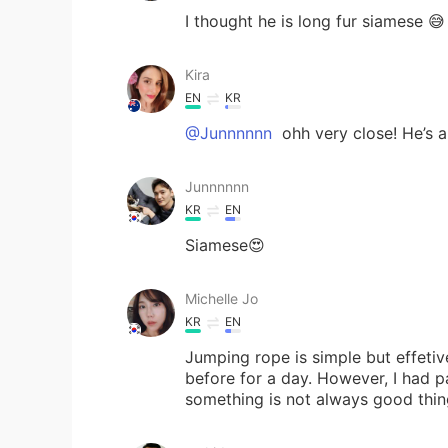
I thought he is long fur siamese 😅
Kira
EN
KR
@Junnnnnn
ohh very close! He’s a 
Junnnnnn
KR
EN
Siamese😍
Michelle Jo
KR
EN
Jumping rope is simple but effetiv
before for a day. However, I had 
something is not always good thin