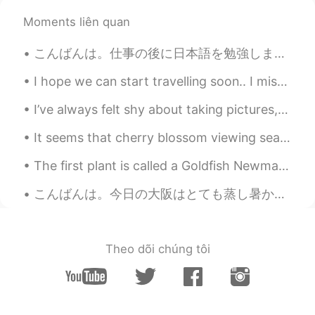
でも、シェトランドポニーは雪
で
遊ん
Moments liên quan
で、楽しんで
いま
した！
こんばんは。仕事の後に日本語を勉強しました。書いた日本語はあっていますか？厳しく訂正してください。漢字のバランスは難しいです。💕❤📝ちなみに、今日の晩御飯はローストビーフお弁当でした。とても美味...
shun
2021.02.08 14:41
I hope we can start travelling soon.. I miss all the beautiful places.. Sun.. Sand.. Sea.. Wind...
JP
EN
I’ve always felt shy about taking pictures, but my friends convinced me to take professional phot...
I like seeing the farm.
It seems that cherry blossom viewing season in Tokyo has come to an end. 今日はメッチャ寒いし、雨が結構降っているので、...
Jean
2021.02.08 14:39
JP
EN
The first plant is called a Goldfish Newmanthan, so 😍cute.Then some cactus, money trees. and a l...
今日はまだ雪が降って、強くて、寒い
こんばんは。今日の大阪はとても蒸し暑かったです。皆さん、お元気ですか？私は仕事の休憩中に日本語を勉強しました。書いた日本語はあっていますか？厳しく訂正してください。ちなみに、今日の晩御飯はお寿司...
北風
で
す。
今日はまだ雪が降って
いて
、強くて、
寒い北風
が吹いていま
す。
Theo dõi chúng tôi
今朝は-3度だから、道路は凍ました。
今朝は-3度だから、道路は凍
り
まし
た。