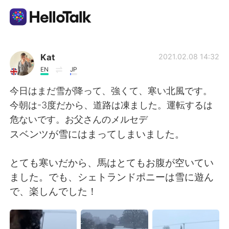
Ứng dụng trao đổi ngôn ngữ
Kat
2021.02.08 14:32
EN
JP
AI Grammar Checker
今日はまだ雪が降って、強くて、寒い北風です。
今朝は-3度だから、道路は凍ました。運転するは
Tiếng Việt
危ないです。お父さんのメルセデ
スベンツが雪にはまってしまいました。
English
简体中文
とても寒いだから、馬はとてもお腹が空いてい
ました。でも、シェトランドポニーは雪に遊ん
繁體中文
Español
で、楽しんでした！
العربية
Français