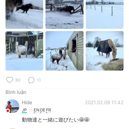
Deutsch
日本語
한국어
Русский
ไทย
Indonesia
Italiano
Türkçe
Português
80
11
Bình luận
Hide
2021.02.09 11:42
JP
EN
DE
FR
動物達と一緒に遊びたい🤩🤩