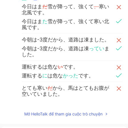
今日はま
だ
雪が降って、強くて
、
寒い
北風です。
今日はま
た
雪が降って、強くて寒い北
風です。
今朝は-3度だから、道路は凍ました。
今朝は-3度だから、道路は凍
ってい
ま
した。
運転するは危な
い
です。
運転する
に
は危な
かった
です。
とても寒い
だ
から、馬はとてもお腹が
空いていました。
とても寒いから、馬はとてもお腹が空
いていました。
Mở HelloTalk để tham gia cuộc trò chuyện
でも、シェトランドポニーは雪
に
遊ん
で、楽しんでした！