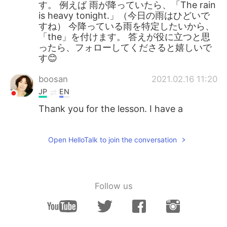
す。 例えば 雨が降っていたら、「The rain
is heavy tonight.」（今日の雨はひどいで
すね） 今降っている雨を特定したいから、
「the」を付けます。 答えが役に立つと思
ったら、フォローしてくださると嬉しいで
す😊
boosan
2021.02.16 11:20
JP
EN
Thank you for the lesson. I have a
question about "the" before "rain". Why
do we have to add "the" because of "the
Open HelloTalk to join the conversation
rain"?
チャンドラー
2021.02.16 11:17
EN
JP
Follow us
@Misuzu
なるほど。
Misuzu
2021.02.16 11:10
JP
EN