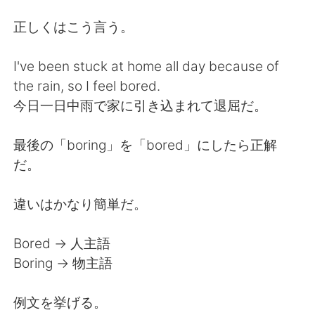
日本語
한국어
正しくはこう言う。
Русский
ไทย
I've been stuck at home all day because of
Indonesia
Italiano
the rain, so I feel bored.
今日一日中雨で家に引き込まれて退屈だ。
Türkçe
Tiếng Việt
最後の「boring」を「bored」にしたら正解
Português
だ。
違いはかなり簡単だ。
Bored → 人主語
Boring → 物主語
例文を挙げる。