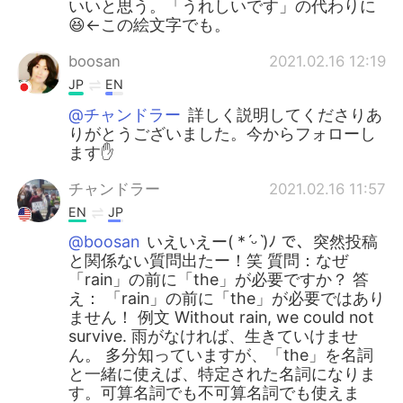
いいと思う。「うれしいです」の代わりに
😆←この絵文字でも。
boosan
2021.02.16 12:19
JP
EN
@チャンドラー
詳しく説明してくださりあ
りがとうございました。今からフォローし
ます✋
チャンドラー
2021.02.16 11:57
EN
JP
@boosan
いえいえー( *ˊᵕˋ)ﾉ で、突然投稿
と関係ない質問出たー！笑 質問：なぜ
「rain」の前に「the」が必要ですか？ 答
え： 「rain」の前に「the」が必要ではあり
ません！ 例文 Without rain, we could not
survive. 雨がなければ、生きていけませ
ん。 多分知っていますが、「the」を名詞
と一緒に使えば、特定された名詞になりま
す。可算名詞でも不可算名詞でも使えま