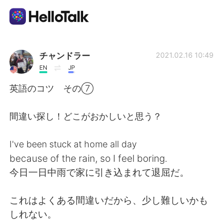
Language Exchange App
チャンドラー
2021.02.16 10:49
EN
JP
AI Grammar Checker
英語のコツ その⑦
English
間違い探し！どこがおかしいと思う？
I've been stuck at home all day
简体中文
繁體中文
because of the rain, so I feel boring.
今日一日中雨で家に引き込まれて退屈だ。
Español
العربية
これはよくある間違いだから、少し難しいかも
Français
Deutsch
しれない。