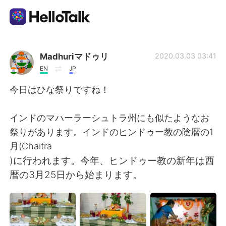
Ứng dụng trao đổi ngôn ngữ
Madhuriマドゥリ
2020.03.03 03:41
EN
JP
AI Grammar Checker
今日はひな祭りですね！
Tiếng Việt
インドのマハーラーシュトラ州にも似たようなお
祭りがあります。インドのヒンドゥー教の陰暦の1
月(Chaitra
English
简体中文
)に行われます。今年、ヒンドゥー教の新年は西
暦の3月25日から始まります。
繁體中文
Español
العربية
Français