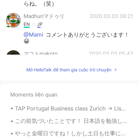
らね。（笑）
Madhuriマドゥリ
2020.03.03 06:21
EN
JP
@Mami
コメントありがとうございます！
😀
マコトmakoto
2020.03.03 05:47
JP
EN
Mở HelloTalk để tham gia cuộc trò chuyện
女のコの行事ですか? 日本は、そうなんで
す🌟 48歳、知らない事が多くても、何故か
楽しいです。✨ありがとう✨
Moments liên quan
AKI
2020.03.03 05:20
JP
EN
TAP Portugal Business class Zurich -> Lisbon was a delight. Exceptional food, especially the cod ...
知りませんでした🥰 ラドゥもある笑！？い
この前気づいたことです！ 日本語を勉強している人が日本語で投稿したら、日本人が英語でコメントすることが多いことです。 そして、日本語を勉強している人も日本人が英語で書いた投稿に日本語でコメントす...
いなぁ全部食べてみたいです🥰 Have a
nice day‼︎🌸
やっと金曜日ですね！しかし土日も仕事になりそうです。ある本の英訳企画に加わっていて、編集側との打ち合わせが迫っているのに自分担当の章がまだ全然できていません。単純計算でたった数時間で終わるはずで...