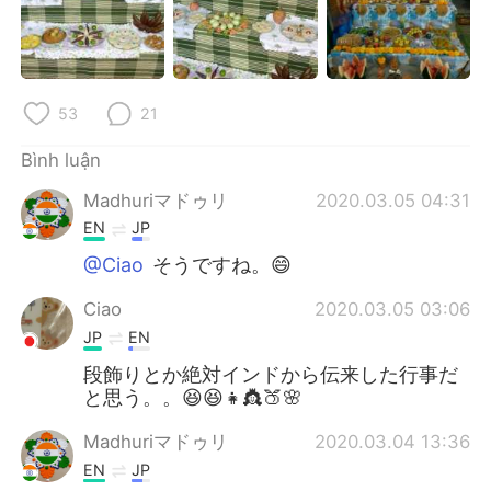
Deutsch
日本語
한국어
Русский
53
21
ไทย
Indonesia
Bình luận
Italiano
Türkçe
Madhuriマドゥリ
2020.03.05 04:31
Português
EN
JP
@Ciao
そうですね。😄
Ciao
2020.03.05 03:06
JP
EN
段飾りとか絶対インドから伝来した行事だ
と思う。。😆😆👧👸🍑🌸
Madhuriマドゥリ
2020.03.04 13:36
EN
JP