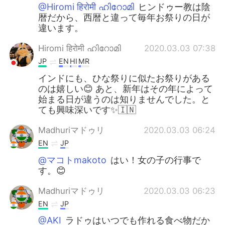
@Hiromi हिरोमी ഹിറോമി
ヒンドゥー教は陰
暦だから、西暦と違って毎年お祭りの日が
違います。
Hiromi हिरोमी ഹിറോമി
2020.03.03 07:38
JP
EN
HI
MR
インドにも、ひな祭りに似たお祭りがある
のは嬉しい😊 あと、新年はその年によって
始まる日が違うのは知りませんでした。と
ても興味深いです✨🇮🇳
Madhuriマドゥリ
2020.03.03 06:24
EN
JP
@マコトmakoto
はい！女の子の行事で
す。😊
Madhuriマドゥリ
2020.03.03 06:23
EN
JP
@AKI
ラドゥはいつでも作れる食べ物だか