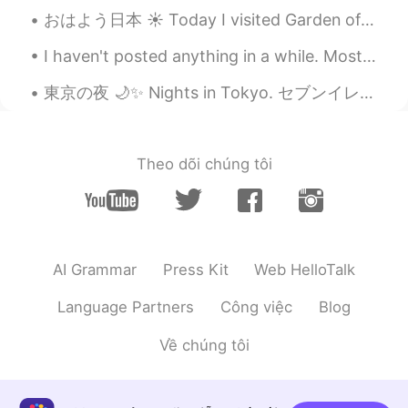
Mami
2020.03.03 04:06
おはよう日本 ☀ Today I visited Garden of the Phoenix, it is a Japanese park in Chicago. 🗾 ⛩️🇺🇸 I will v...
JP
EN
I haven't posted anything in a while. Mostly because I've been busy with work and family things....
知らなかった！勉強になります✨✨
東京の夜 🌙✨ Nights in Tokyo. セブンイレブンからのお気に入りのアルコール飲料は何ですか What is your favourite alcoholic drink fro...
莉子
2020.03.03 03:49
JP
EN
@Madhuriマドゥリ
はーい🖐🏼
Theo dõi chúng tôi
Madhuriマドゥリ
2020.03.03 03:48
EN
JP
@莉子
ありがとう。彼女に伝えます。😄
AI Grammar
Press Kit
Web HelloTalk
莉子
2020.03.03 03:47
JP
EN
Language Partners
Công việc
Blog
@Madhuriマドゥリ
お！ そうなのね、でも
Về chúng tôi
綺麗よ！
Madhuriマドゥリ
2020.03.03 03:46