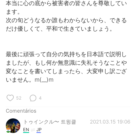
Deutsch
日本語
本当に心の底から被害者の皆さんを尊敬してい
ます。
한국어
Русский
次の旬どうなるか誰もわからないから、できる
だけ優しくて、平和で生きていましょう。
ไทย
Indonesia
Italiano
Türkçe
最後に頑張って自分の気持ちを日本語で説明し
ましたが、もし何か無意識に失礼そうなことや
Tiếng Việt
変なことを書いてしまったら、大変申し訳ござ
いません。m(__)m
52
4
Comentários
トゥインクル〜 트윙클
2021.03.15 19:06
EN
JP