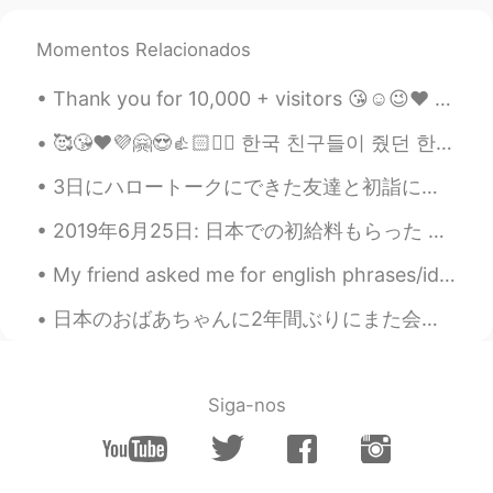
Momentos Relacionados
Thank you for 10,000 + visitors 😘☺️😉❤️ Within 2months 🎂🍫🍜🍣🥓🍔 If someone gets in the way of ...
🥰😘❤️💜🤗😍👍🏻✌🏻 한국 친구들이 줬던 한국 친구들을 만나서 너무 고마워요 내일은 내 b 날입니다. 그들은 뭔가를 계획하고 있지만 올해 생일을 축하 할 수 없습니다. s...
3日にハロートークにできた友達と初詣に行った！☺ 日本に来てから、ずっと暖かい甘酒飲みたかったので、飲むことができて嬉しい😍 彼女と会うのが3回目だったけど、もう数年の友達だなって感じで緊張し...
2019年6月25日: 日本での初給料もらった 笑笑 （やっと 笑) もう買い物もしちゃった😚 職場の人達がすごく優しくて面白いので、毎日楽しんでいる。（もちろん仕事しながら 笑笑) 上司も...
My friend asked me for english phrases/idioms to use in daily life, so I made this sheet for her....
日本のおばあちゃんに2年間ぶりにまた会えてすごくすごく嬉しい❤️❤️❤️ 手作りのご馳走がとても美味しかった！😍 ご飯終わってから、お茶飲みながら夜までたくさんお話したり、写真撮ったり、色々な綺...
Siga-nos