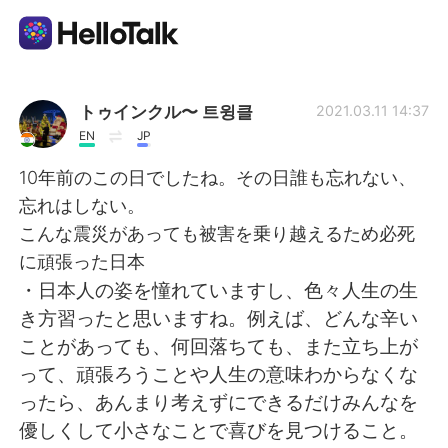
Aplicativo de troca de idioma
トゥインクル〜 트윙클
2021.03.11 14:37
EN
JP
AI Grammar Checker
10年前のこの日でしたね。その日誰も忘れない、
忘れはしない。
Português
こんな震災があっても被害を乗り越えるため必死
に頑張った日本
・日本人の姿を憧れていますし、色々人生の生
English
简体中文
き方習ったと思いますね。例えば、どんな辛い
ことがあっても、何回落ちても、また立ち上が
繁體中文
Español
って、頑張ろうことや人生の意味わからなくな
ったら、あんまり考えずにできるだけみんなを
العربية
Français
優しくして小さなことで喜びを見つけること。