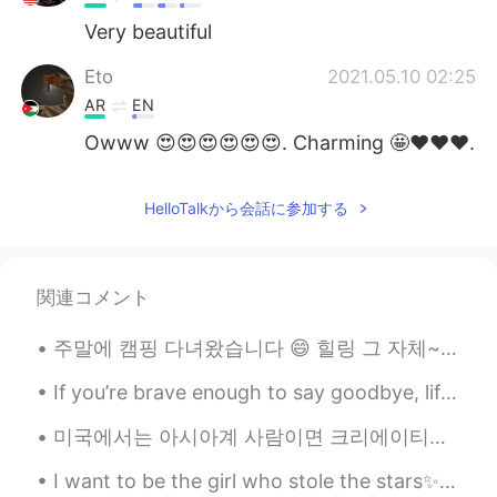
Very beautiful
Eto
2021.05.10 02:25
AR
EN
Owww 😍😍😍😍😍😍. Charming 🤩♥️♥️♥️.
HelloTalkから会話に参加する
関連コメント
주말에 캠핑 다녀왔습니다 😄 힐링 그 자체~ ㅎㅎ 이 캠프장은 정말 아름답고 맛진 풍경을 즐길 수 있는 강물 여행으로 유명해요 카누, 카약, 튜브와 래프팅을 제공합니다 래프...
If you’re brave enough to say goodbye, life will reward you with a new hello. #Goodbye2020 #Hel...
미국에서는 아시아계 사람이면 크리에이티브으로 성공하기 정말 어려워요 가수라든가 배우라든가 코미디언 등등 여러 편견이 좀 존재해서요 그래서 많은 교포분들이 가수 되고 싶으면 ...
I want to be the girl who stole the stars✨ because I’m dense night... a dark blue mantle without...