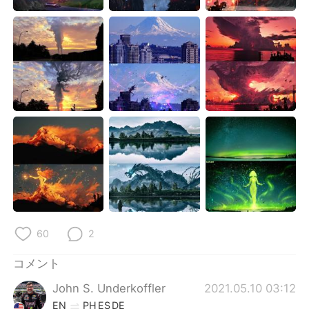
Deutsch
한국어
Русский
ไทย
Indonesia
Italiano
Türkçe
Tiếng Việt
Português
60
2
コメント
John S. Underkoffler
2021.05.10 03:12
EN
PH
ES
DE