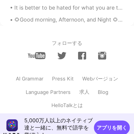
It is better to be hated for what you are than to be loved for what you are not. Andre Gide, T...
🌻Good morning, Afternoon, and Night 🌻 Please don’t let anyone get you down. Remember to wake up ...
フォローする
Webバージョン
AI Grammar
Press Kit
求人
Language Partners
Blog
HelloTalkとは
5,000万人以上のネイティブ
達と一緒に、無料で語学を
アプリを開く