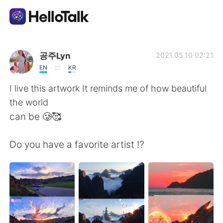
語学交換アプリ
공주Lyn
2021.05.10 02:21
EN
KR
AI Grammar Checker
I live this artwork It reminds me of how beautiful
the world
日本語
can be 🥲🥰
Do you have a favorite artist ⁉️
English
简体中文
繁體中文
Español
العربية
Français