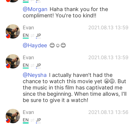
@Morgan
Haha thank you for the
compliment! You're too kind!!
Evan
2021.08.13 13:59
EN
JP
@Haydee
😊☺😊
Evan
2021.08.13 13:59
EN
JP
@Neysha
I actually haven't had the
chance to watch this movie yet 😬😅. But
the music in this film has captivated me
since the beginning. When time allows, I'll
be sure to give it a watch!
Evan
2021.08.13 13:56
EN
JP
@Kanon
Thank you ☺😄!!