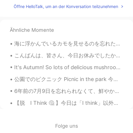
Öffne HelloTalk, um an der Konversation teilzunehmen
Nathan
2021.08.13 00:39
EN
JP
Wow, that was excellent! Can't imagine
Ähnliche Momente
how you sing while playing the guitar
that well. Great job!
海に浮かんでいるカモを見せるのを忘れたので、これをまた投稿します lol~🧚‍♀️✨^ ^🦆😂 今日は一日中雨が降り、空はとても曇って見えます!!~✨✨🤗😍☔雨の日が大好き~~✨🧚‍♀️☔🌼
Pamela
2021.08.12 19:13
こんばんは、皆さん、今日お休みでしたか？私は一日仕事でした。昨日、同僚と私の家で忘年会をしました。皆で終電まで食事をしながら、楽しく会話しました。皆が帰ってから、私はお皿を洗って、部屋を掃除して...
ES
FR
It's Autumn! So lots of delicious mushrooms, and even more delicious meats 🤤🤤🤤 I also have the w...
So many memories 😍
公園でのピクニック Picnic in the park 今日は何か楽しいことをしていますか？ ここは休日の週末です。 Are you doing anything fun today?...
Morgan
2021.08.12 19:05
EN
ES
6年前の7月9日を忘れられなくて、鮮やかに思い出せる、あの日、全てが変わった。 夜中に泣いている母から電話が来て、「早く」と言われた。俺と末妹はお家から病院まですぐに急いだ。走っている俺たちは大...
wow!! This is one of my favorite songs
【脱 I Think 🤔 】今日は「I think」以外に使える表現を5つシェアします！どれもネイティブがかなり使う表現なので、使えなくてもインプットしておくと触れる機会も沢山あると思います☆ ...
and yours is maybe even better than the
original!!!
Haydee
2021.08.12 18:38
Folge uns
ES
KR