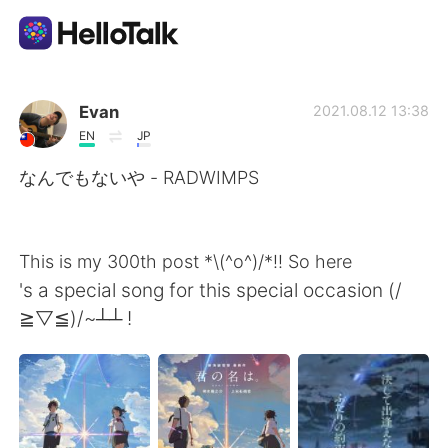
Sprachaustausch-App
Evan
2021.08.12 13:38
EN
JP
AI Grammar Checker
なんでもないや - RADWIMPS
Deutsch
This is my 300th post *\(^o^)/*!! So here
's a special song for this special occasion (/
English
简体中文
≧▽≦)/~┴┴ !
繁體中文
Español
العربية
Français