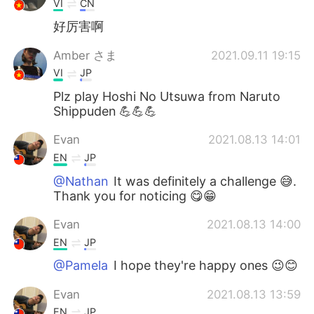
VI
CN
好厉害啊
Amber さま
2021.09.11 19:15
VI
JP
Plz play Hoshi No Utsuwa from Naruto
Shippuden 💪💪💪
Evan
2021.08.13 14:01
EN
JP
@Nathan
It was definitely a challenge 😅.
Thank you for noticing 😋😁
Evan
2021.08.13 14:00
EN
JP
@Pamela
I hope they're happy ones 😉😊
Evan
2021.08.13 13:59
EN
JP