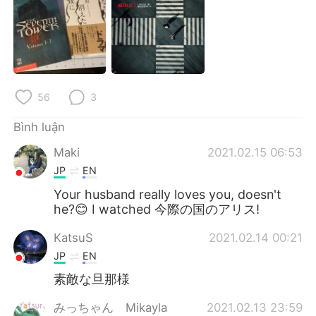
56
3
Bình luận
Maki
2021.02.15 06:53
JP
EN
Your husband really loves you, doesn't
he?😊 I watched 今際の国のアリス!
KatsuS
2021.02.14 00:21
JP
EN
素敵な旦那様
みっちゃん Mikayla
2021.02.13 23:59