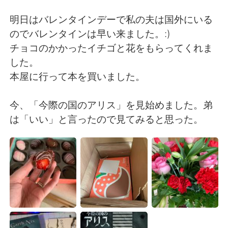
Deutsch
日本語
明日はバレンタインデーで私の夫は国外にいる
한국어
Русский
のでバレンタインは早い来ました。:)
チョコのかかったイチゴと花をもらってくれま
ไทย
Indonesia
した。
本屋に行って本を買いました。
Italiano
Türkçe
今、「今際の国のアリス」を見始めました。弟
Português
は「いい」と言ったので見てみると思った。