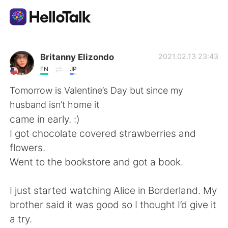
Ứng dụng trao đổi ngôn ngữ
Britanny Elizondo
2021.02.13 23:43
EN
JP
AI Grammar Checker
Tomorrow is Valentine’s Day but since my
husband isn’t home it
Tiếng Việt
came in early. :)
I got chocolate covered strawberries and
flowers.
English
简体中文
Went to the bookstore and got a book.
繁體中文
Español
I just started watching Alice in Borderland. My
brother said it was good so I thought I’d give it
العربية
Français
a try.