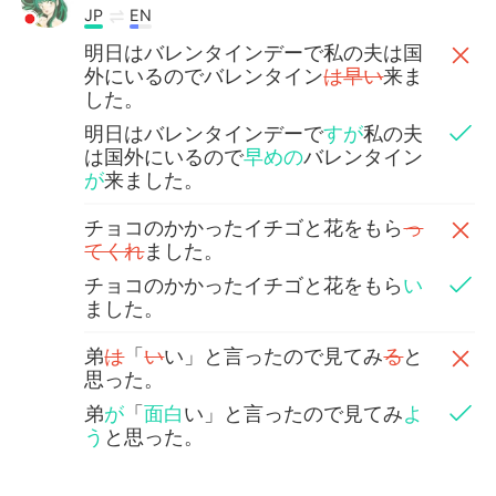
JP
EN
明日はバレンタインデーで私の夫は国
外にいるのでバレンタイン
は早い
来ま
した。
明日はバレンタインデーで
すが
私の夫
は国外にいるので
早めの
バレンタイン
が
来ました。
チョコのかかったイチゴと花をもら
っ
てくれ
ました。
チョコのかかったイチゴと花をもら
い
ました。
弟
は
「
い
い」と言ったので見てみ
る
と
思った。
弟
が
「
面白
い」と言ったので見てみ
よ
う
と思った。