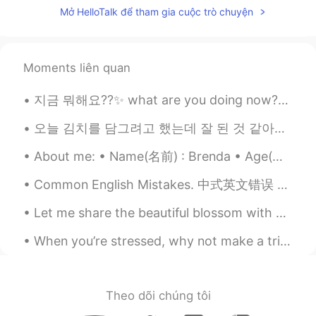
Mở HelloTalk để tham gia cuộc trò chuyện
Moments liên quan
지금 뭐해요??✨ what are you doing now??✨ Que estás haciendo ahora?✨✨ 나는 카페에 갔어~ I came to a café ~ vin...
오늘 김치를 담그려고 했는데 잘 된 것 같아요. 재료가 좀 부족했지만 최선을 다했어요! 며칠 동안 발효시킨 후에 먹도록 하겠습니다만, 저는 제 자신이 자랑스럽습니다~~ 김치...
About me: • Name(名前) : Brenda • Age(年齢) : 23 • Where are you from?(出身) : Mexico🇲🇽🌮🥃, but live in ...
Common English Mistakes. 中式英文错误 First. 第一步 不要说firstly！这是英国人说的！我太讨厌！ 这些也可以 First. First off. Fir...
Let me share the beautiful blossom with everyone! If you would like to see photos of me with the ...
When you’re stressed, why not make a trifle at 1am? Which one looks better? The tray? The bowl? ...
Theo dõi chúng tôi