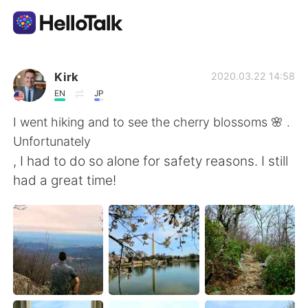
Aplikasi Pertukaran Bahasa
Kirk
2020.03.22 14:58
EN
JP
AI Grammar Checker
I went hiking and to see the cherry blossoms 🌸 .
Unfortunately
Indonesia
, I had to do so alone for safety reasons. I still
had a great time!
English
简体中文
繁體中文
Español
العربية
Français