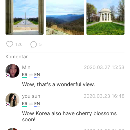
Deutsch
日本語
한국어
Русский
ไทย
Italiano
120
5
Türkçe
Tiếng Việt
Komentar
Português
Min
2020.03.27 15:53
KR
EN
Wow, that's a wonderful view.
you sun
2020.03.23 16:48
KR
EN
Wow Korea also have cherry blossoms
soon!