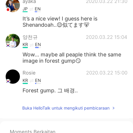
ayaka
2020.03.22 21:30
JP
EN
It’s a nice view! I guess here is
Shenandoah..😌似てます🐻
양천규
2020.03.22 15:04
KR
EN
Wow... maybe all peaple think the same
image in forest gump😏
Rosie
2020.03.22 15:00
KR
EN
Forest gump. 그 배경..
Buka HelloTalk untuk mengikuti pembicaraan
Moments Berkaitan