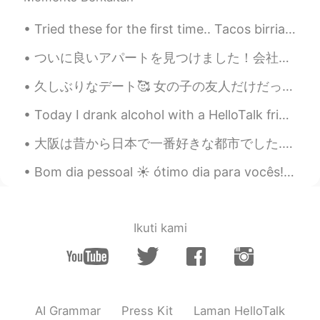
Tried these for the first time.. Tacos birria.... traditionally made with goat ...but these are ...
ついに良いアパートを見つけました！会社まで歩いて8分のつもりでしたがコロナのため皆リモートワークしています。とにかく家でも働けてラッキーですよね。とりあえずデスクなどを買わないといけません。 ...
久しぶりなデート🥰 女の子の友人だけだったけど最高だった❤️ オシャレすぎない？笑 今度も遊ぶのが楽しみにしてる😄 Went on a date for the first time in a ...
Today I drank alcohol with a HelloTalk friend. It is so good that my internet friends can become ...
大阪は昔から日本で一番好きな都市でした. 俺の祖父母は大阪に住んでいます. 俺の好きな日本食であるたこ焼きは大阪で作られた. 俺の好きな文化は歌舞伎で、初めて大阪で歌舞伎を見た. 🗾 俺日...
Bom dia pessoal ☀️ ótimo dia para vocês! “Nunca sinta vergonha de usar a mesma roupa, de não ter...
Ikuti kami
AI Grammar
Press Kit
Laman HelloTalk