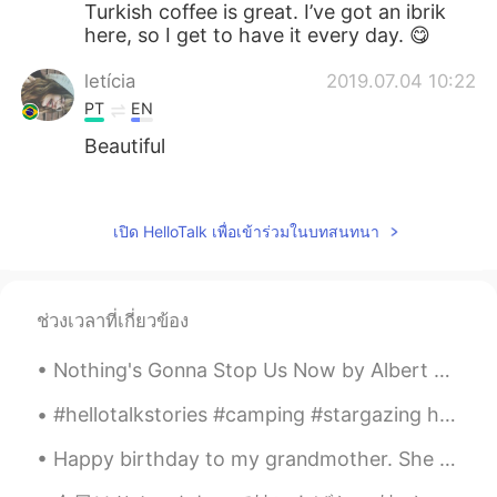
Turkish coffee is great. I’ve got an ibrik
here, so I get to have it every day. 😋
letícia
2019.07.04 10:22
PT
EN
Beautiful
mikamika
2019.07.04 10:18
JP
EN
เปิด HelloTalk เพื่อเข้าร่วมในบทสนทนา
Awesome🤗
Sandra サユリ
2019.07.04 10:14
ช่วงเวลาที่เกี่ยวข้อง
PT
DE
Nice shots! What’s that green thing on
Nothing's Gonna Stop Us Now by Albert Hammond, Richard Hulle and Diane Warren. Part 2 of 2. I...
your coffee ?
#hellotalkstories #camping #stargazing had a wonderful camping time last weekend. was able to se...
Happy birthday to my grandmother. She survived the Nazis, walked a thousand kilometers to safety ...