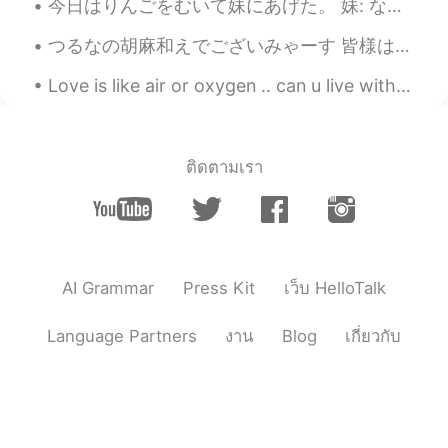
今日はりんごをむいて妹にあげた。 妹: なんでリンゴを剃ったの？ 私:剃った？！ 妹:あー間違えた！むいた！(爆笑) 一緒に笑った。 🍎🍎🍎英語🍎🍎🍎 Today I peeled an a...
つるなの胡麻和えでございみゃーす 皆様は、白和えか胡麻和え、どっちが好きですか？ アレックスはやっぱり白和えが一番ですなぁ。でもお豆腐さんはちょっと手に入りにくいから、今回は胡麻和えにしました...
Love is like air or oxygen .. can u live without oxygen for second ?.. no? ..and when oxygen disa...
ติดตามเรา
AI Grammar
Press Kit
เว็บ HelloTalk
Language Partners
งาน
Blog
เกี่ยวกับ