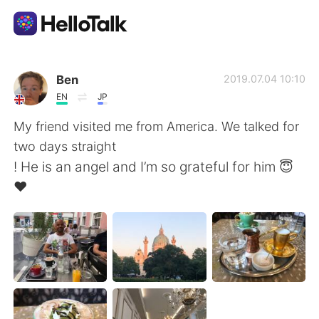
แอปแลกเปลี่ยนทางภาษา
Ben
2019.07.04 10:10
EN
JP
AI Grammar Checker
My friend visited me from America. We talked for
two days straight
ไทย
! He is an angel and I’m so grateful for him 😇
❤️
English
简体中文
繁體中文
Español
العربية
Français