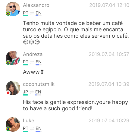
Alexsandro
2019.07.04 12:10
PT
EN
Tenho muita vontade de beber um café
turco e egípcio. O que mais me encanta
são os detalhes como eles servem o café.
😊😊😊
Andreza
2019.07.04 10:57
PT
EN
Awww❣
coconutsmilk
2019.07.04 10:39
JP
EN
His face is gentle expression.youre happy
to have a such good friend!
Luke
2019.07.04 10:29
PT
EN