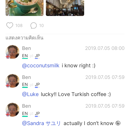
Deutsch
日本語
한국어
Русский
108
10
Indonesia
Italiano
แสดงความคิดเห็น
Türkçe
Tiếng Việt
Ben
2019.07.05 08:00
EN
JP
Português
@coconutsmilk
i know right :)
Ben
2019.07.05 07:59
EN
JP
@Luke
lucky!! Love Turkish coffee :)
Ben
2019.07.05 07:59
EN
JP
@Sandra サユリ
actually I don’t know 🤪