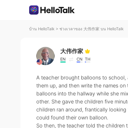
บ้าน HelloTalk
>
ช่วงเวลาของ 大伟作家 บน HelloTalk
大伟作家
EN
CN
TH
A teacher brought balloons to school, 
them up, and then write the names on 
balloons into the hallway while she mi
other. She gave the children five minut
children ran around, frantically looking
could found their own balloon.
So then, the teacher told the children t