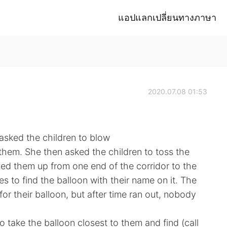
แอปแลกเปลี่ยนทางภาษา
2020.07.08 01:53
asked the children to blow
them. She then asked the children to toss the
xed them up from one end of the corridor to the
es to find the balloon with their name on it. The
 for their balloon, but after time ran out, nobody
o take the balloon closest to them and find (call