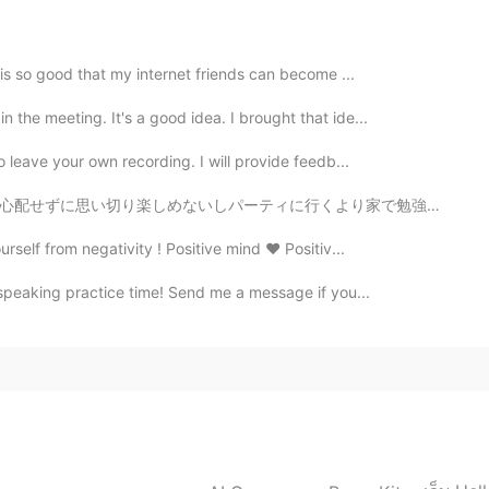
2020.07.08 03:11
t is so good that my internet friends can become ...
he meeting. It's a good idea. I brought that ide...
o leave your own recording. I will provide feedb...
2020.07.08 02:36
より家で勉強した方がいい。乗りが悪い。(笑)悩みなど忘れるわけない。24歳なのにもう引退のお金の節約料が足...
最近的气球，并把气球交给他的主人。
self from negativity ! Positive mind ❤️ Positiv...
近的气球，并把气球交给他的主人。
 speaking practice time! Send me a message if you...
2020.07.08 02:35
最近的气球
，
并把气球交给他的主人。
的气球
拿起来
并把气球交给他的主人。