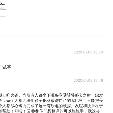
Vivian infinite whys's Moment on HelloTalk
A teacher brought balloons to school and
2020.07.08 16:53
个故事
2020.07.08 16:48
朋友吃火锅。当所有人都坐下准备享受饕餮盛宴之时，缺发
的长，每个人都无法用筷子把菜放进自己的嘴巴里，只能把美
每个人都尽心竭力完成了这一有乐趣的晚宴。友谊和快乐在于
帮助！好啦！😜😜😜你们想翻译的可以练练手，我这会