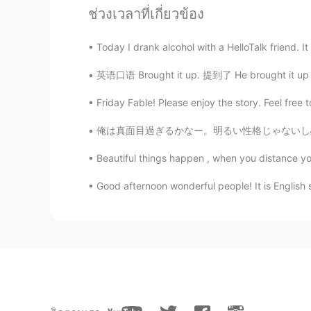
ช่วงเวลาที่เกี่ยวข้อง
大伟作家
Today I drank alcohol with a HelloTalk friend. I
EN
CN
TH
@Tony
very good
英语口语 Brought it up. 提到了 He brought it up in t
Friday Fable! Please enjoy the story. Feel free t
Tony
CN
EN
俺は真面目過ぎるかなー。明るい性格じゃないし心配せずに思い切り楽しめないしパーティに行く
后来老师又告诉孩子们
把
拿起离他们
Beautiful things happen , when you distance your
后来老师又告诉孩子们拿起离他们最
Good afternoon wonderful people! It is English
Judy
CN
EN
后来老师又告诉孩子们把
拿起
离他们
后来老师又告诉孩子们把离他们最近