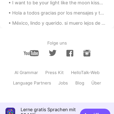
I want to be your light like the moon kissed night. Free like the waves of the sea. Soft like the...
Thanks
Hola a todos gracias por los mensajes y todo! Hoy les voy a hablar por audio en inglés sobre la p...
México, lindo y querido. si muero lejos de ti, que digan que estoy dormido, y que me traigan aquí...
Folge uns
AI Grammar
Press Kit
HelloTalk-Web
Language Partners
Jobs
Blog
Über
Lerne gratis Sprachen mit