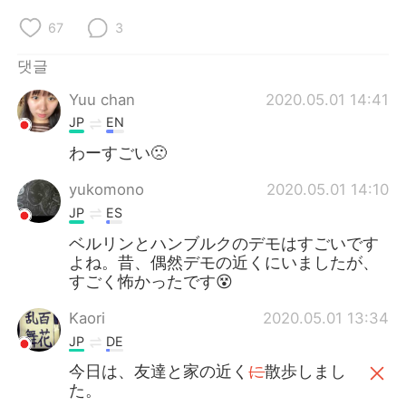
Deutsch
日本語
67
3
Русский
ไทย
댓글
Indonesia
Italiano
Yuu chan
2020.05.01 14:41
JP
EN
Türkçe
Tiếng Việt
わーすごい🙁
Português
yukomono
2020.05.01 14:10
JP
ES
ベルリンとハンブルクのデモはすごいです
よね。昔、偶然デモの近くにいましたが、
すごく怖かったです😵
Kaori
2020.05.01 13:34
JP
DE
今日は、友達と家の近く
に
散歩しまし
た。