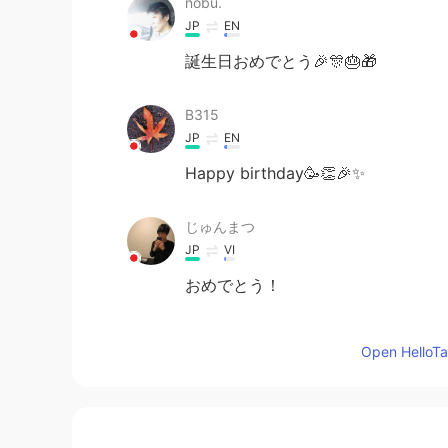
nobu.
JP
EN
誕生日おめでとう🎉🎊🎂🎁
B315
JP
EN
Happy birthday🥳👏🎉✨
じゅんまつ
JP
VI
おめでとう！
yuri
Open HelloTal
JP
EN
Happy birthday 😊🌟