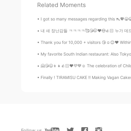
msa
Related Moments
JP
EN
おめでとうございます。 感謝を素直に表
I got so many messages regarding this 👠💖😁😂 I
to you. You are more graceful and
내 새 장난감들 ㅋㅋㅋㅋ🥰😘🤭❤️😍👍🏻 누가 데드 리프트를 좋아하는가?
janken
Thank you for 10,000 + visitors 😘☺️😉❤️ Withi
JP
EN
My favorite South Indian restaurant: Also Toky
Happy birthday👏
🤗😘😉👦👧👍🏻❤️💜💙☺️ The celebration of Child
haruka
Finally ! TIRAMISU CAKE !! Making Vagan Cakes 
JP
EN
幸せ！って言えるのめっちゃ素敵！お
アユ 아유
HI
EN
JP
KR
毎日gパンとtシャツ着てるけど、
れた😎🤣🤣他の日は可愛くないって
Follow us