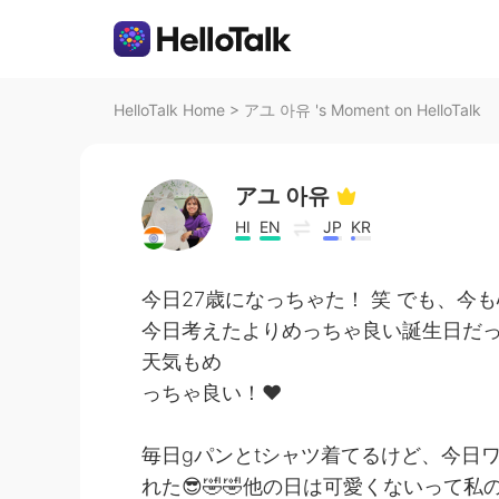
HelloTalk Home
>
アユ 아유 's Moment on HelloTalk
アユ 아유
HI
EN
JP
KR
今日27歳になっちゃた！ 笑 でも、今も
今日考えたよりめっちゃ良い誕生日だった
天気もめ
っちゃ良い！❤
毎日gパンとtシャツ着てるけど、今日
れた😎🤣🤣他の日は可愛くないって私の