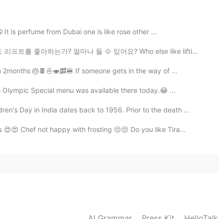
2019.09.12 12:41
現できるあなたは最高の人です。 Happy birthday
t is perfume from Dubai one is like rose other ...
 kind than any others in the 🌏!!
 얼마나 들 수 있어요? Who else like lifting? How much you can li...
2019.09.12 12:40
n 2months 🎂🍫🍜🍣🥓🍔 If someone gets in the way of ...
o Olympic Special menu was available there today.😂 ...
ren's Day in India dates back to 1956. Prior to the death ...
2019.09.12 12:28
😍😍 Chef not happy with frosting 😔😔 Do you like Tira...
めでとうございます㊗️🥳
2019.09.12 12:27
今日ワンピース着てたからみんなに「可愛い」って言わ
私の返事 🤣🤣🤣 （上司までにもそんな返事する私が
AI Grammar
Press Kit
HelloTal