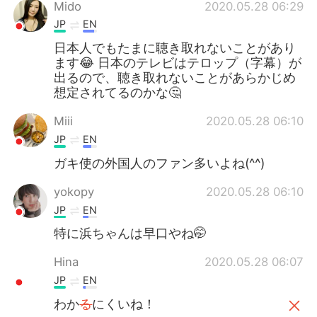
Mido
2020.05.28 06:29
JP
EN
日本人でもたまに聴き取れないことがあり
ます😂 日本のテレビはテロップ（字幕）が
出るので、聴き取れないことがあらかじめ
想定されてるのかな🤔
Miii
2020.05.28 06:10
JP
EN
ガキ使の外国人のファン多いよね(^^)
yokopy
2020.05.28 06:10
JP
EN
特に浜ちゃんは早口やね🤭
Hina
2020.05.28 06:07
JP
EN
わか
る
にくいね！