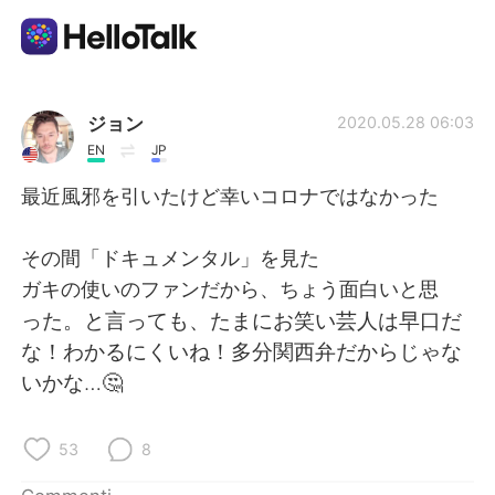
App di scambio linguistico
ジョン
2020.05.28 06:03
EN
JP
AI Grammar Checker
最近風邪を引いたけど幸いコロナではなかった
Italiano
その間「ドキュメンタル」を見た
ガキの使いのファンだから、ちょう面白いと思
った。と言っても、たまにお笑い芸人は早口だ
English
简体中文
な！わかるにくいね！多分関西弁だからじゃな
いかな…🤔
繁體中文
Español
العربية
Français
53
8