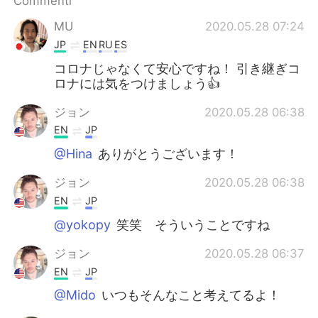
Commenti
Deutsch
日本語
MU
2020.05.28 07:24
한국어
Русский
JP
EN
RU
ES
コロナじゃなくて安心ですね！ 引き継ぎコ
ไทย
Indonesia
ロナには気をつけましょう👍
Türkçe
Tiếng Việt
ジョン
2020.05.28 06:38
EN
JP
Português
@Hina
ありがとうございます！
ジョン
2020.05.28 06:38
EN
JP
@yokopy
笑笑 そういうことですね
ジョン
2020.05.28 06:37
EN
JP
@Mido
いつもそんなこと考えてるよ！