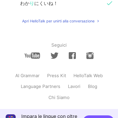
わか
り
にくいね！
Apri HelloTalk per unirti alla conversazione
Seguici
AI Grammar
Press Kit
HelloTalk Web
Language Partners
Lavori
Blog
Chi Siamo
Impara le lingue con oltre